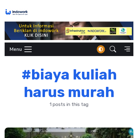
Skip
to
content
Menu
#biaya kuliah
harus murah
1 posts in this tag