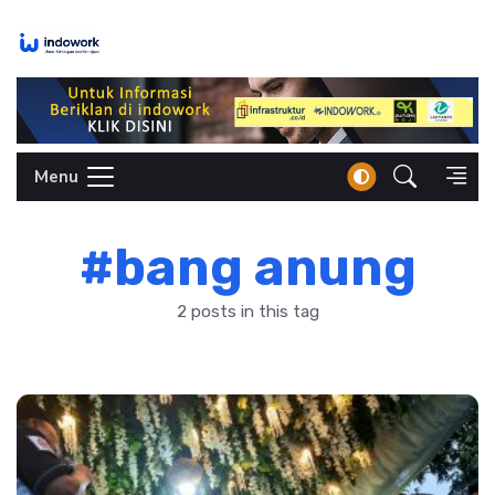
Skip
to
content
Menu
#bang anung
2 posts in this tag