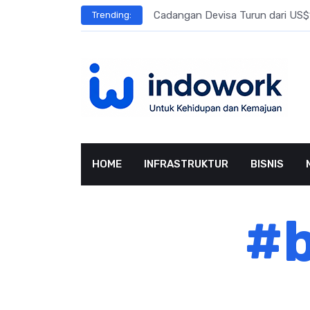
Skip
l Meningkat
Cadangan Devisa Turun dari US$15
Trending:
to
content
HOME
INFRASTRUKTUR
BISNIS
#b