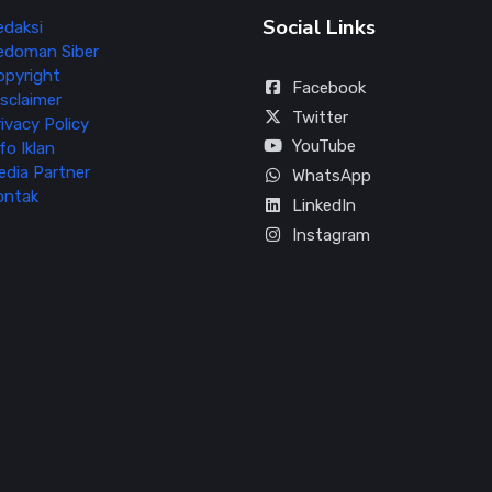
Social Links
edaksi
edoman Siber
opyright
Facebook
sclaimer
Twitter
ivacy Policy
YouTube
fo Iklan
edia Partner
WhatsApp
ontak
LinkedIn
Instagram