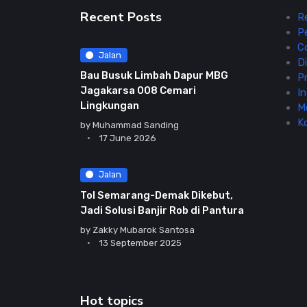
Recent Posts
R
P
C
Jalan
Di
Bau Busuk Limbah Dapur MBG
Pr
Jagakarsa 008 Cemari
In
Lingkungan
M
K
by
Muhammad Sanding
17 June 2026
Jalan
Tol Semarang-Demak Dikebut,
Jadi Solusi Banjir Rob di Pantura
by
Zakky Mubarok Santosa
13 September 2025
Hot topics