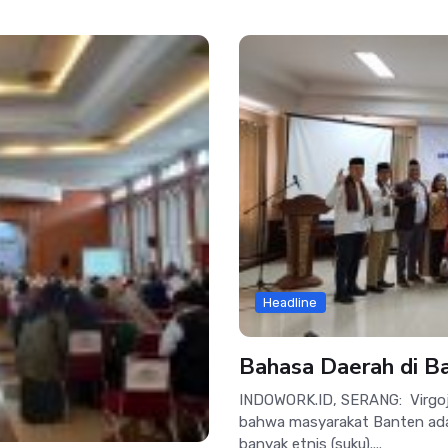
Headline
Bahasa Daerah di B
INDOWORK.ID, SERANG: Virgoja
bahwa masyarakat Banten adala
banyak etnis (suku)....