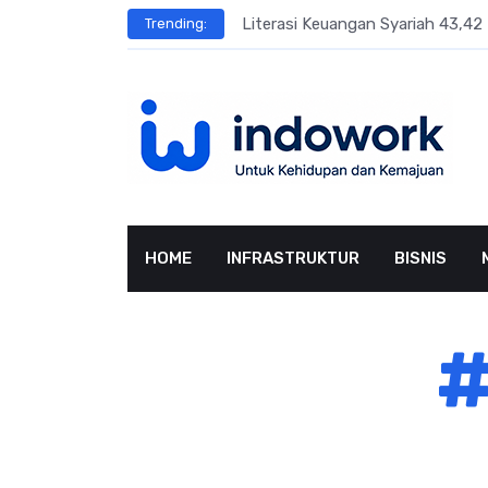
Skip
sar Terbesar
Literasi Keuangan Syariah 43,42 
Trending:
to
content
HOME
INFRASTRUKTUR
BISNIS
#