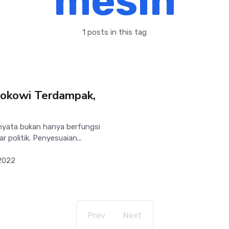
mesin
1 posts in this tag
Jokowi Terdampak,
nyata bukan hanya berfungsi
 politik. Penyesuaian...
2022
Prev
Next