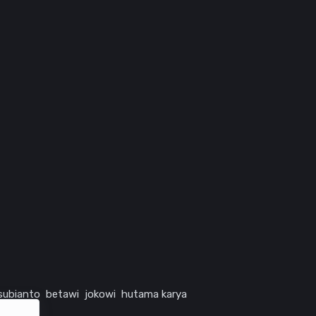
subianto
betawi
jokowi
hutama karya