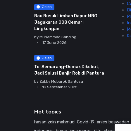
C
Jalan
Di
Bau Busuk Limbah Dapur MBG
Pr
Jagakarsa 008 Cemari
In
Lingkungan
M
K
by
Muhammad Sanding
17 June 2026
Jalan
Tol Semarang-Demak Dikebut,
Jadi Solusi Banjir Rob di Pantura
by
Zakky Mubarok Santosa
13 September 2025
Hot topics
hasan zein mahmud
Covid-19
anies baswedan
indonesia
bumn
jasa marga
jtts
china
tol
ame