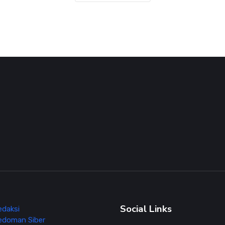
Social Links
edaksi
edoman Siber