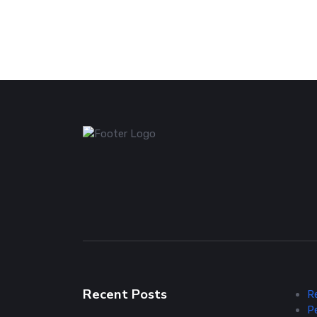
Recent Posts
R
P