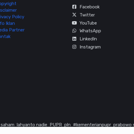
opyright
Facebook
sclaimer
Twitter
ivacy Policy
YouTube
fo Iklan
edia Partner
WhatsApp
ontak
LinkedIn
Instagram
saham
lahyanto nadie
PUPR
pln
#kementerianpupr
prabowo 
rika serikat
infrastruktur