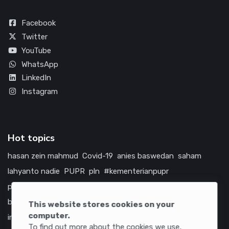
Facebook
Twitter
YouTube
WhatsApp
LinkedIn
Instagram
Hot topics
hasan zein mahmud
Covid-19
anies baswedan
saham
lahyanto nadie
PUPR
pln
#kementerianpupr
prabowo subianto
betawi
jokowi
hutama karya
indonesia
bumn
jasa marga
jtts
china
tol
amerika serikat
This website stores cookies on your
computer.
infrastruktur
To find out more about the cookies we use,