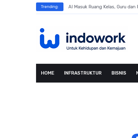
Skip
ngsung Penggunaan AI
AI Masuk Ruang Kelas, Guru dan 
Trending:
to
content
HOME
INFRASTRUKTUR
BISNIS