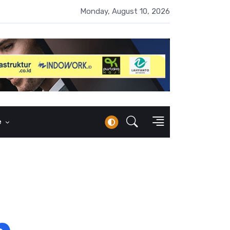
i AI Belum Merata, SC MM FEB UI Gelar Pelatihan untuk Guru dan P
Monday, August 10, 2026
e