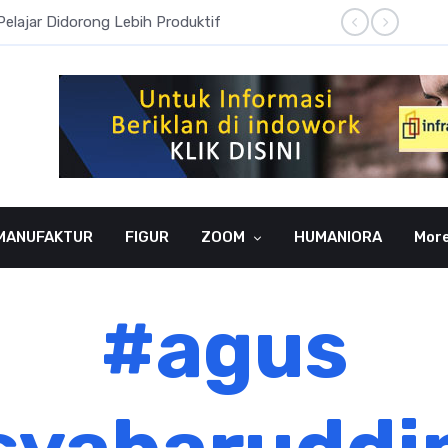
Pelajar Didorong Lebih Produktif
Literas
MANUFAKTUR
FIGUR
ZOOM
HUMANIORA
Mor
#agus