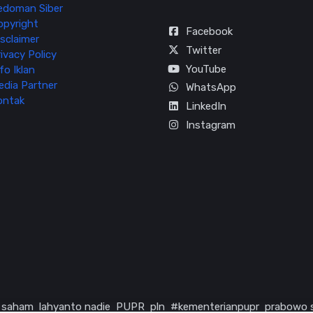
edoman Siber
opyright
Facebook
sclaimer
Twitter
ivacy Policy
YouTube
fo Iklan
edia Partner
WhatsApp
ontak
LinkedIn
Instagram
saham
lahyanto nadie
PUPR
pln
#kementerianpupr
prabowo 