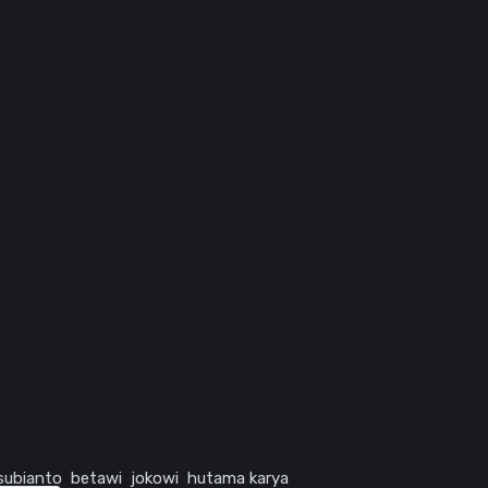
subianto
betawi
jokowi
hutama karya