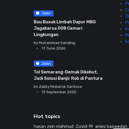
P
C
Jalan
Di
Bau Busuk Limbah Dapur MBG
Pr
Jagakarsa 008 Cemari
In
Lingkungan
M
K
by
Muhammad Sanding
17 June 2026
Jalan
Tol Semarang-Demak Dikebut,
Jadi Solusi Banjir Rob di Pantura
by
Zakky Mubarok Santosa
13 September 2025
Hot topics
hasan zein mahmud
Covid-19
anies baswedan