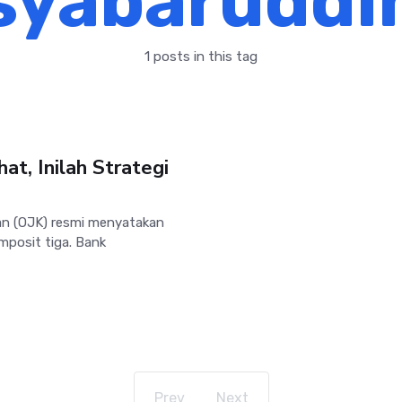
syabaruddi
1 posts in this tag
t, Inilah Strategi
n (OJK) resmi menyatakan
mposit tiga. Bank
Prev
Next