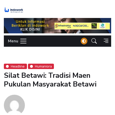
Skip
to
content
Menu
Headline
Humaniora
Silat Betawi: Tradisi Maen
Pukulan Masyarakat Betawi