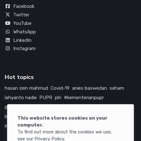
Facebook
Twitter
YouTube
WhatsApp
LinkedIn
Instagram
Hot topics
hasan zein mahmud
Covid-19
anies baswedan
saham
lahyanto nadie
PUPR
pln
#kementerianpupr
prabowo subianto
betawi
jokowi
hutama karya
indonesia
bumn
jasa marga
jtts
china
tol
amerika serikat
This website stores cookies on your
computer.
infrastruktur
To find out more about the cookies we use,
see our Privacy Policy.