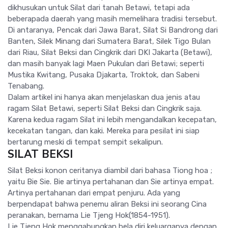
dikhusukan untuk Silat dari tanah Betawi, tetapi ada
beberapada daerah yang masih memelihara tradisi tersebut.
Di antaranya, Pencak dari Jawa Barat, Silat Si Bandrong dari
Banten, Silek Minang dari Sumatera Barat, Silek Tigo Bulan
dari Riau, Silat Beksi dan Cingkrik dari DKI Jakarta (Betawi),
dan masih banyak lagi Maen Pukulan dari Betawi; seperti
Mustika Kwitang, Pusaka Djakarta, Troktok, dan Sabeni
Tenabang.
Dalam artikel ini hanya akan menjelaskan dua jenis atau
ragam Silat Betawi, seperti Silat Beksi dan Cingkrik saja.
Karena kedua ragam Silat ini lebih mengandalkan kecepatan,
kecekatan tangan, dan kaki. Mereka para pesilat ini siap
bertarung meski di tempat sempit sekalipun.
SILAT BEKSI
Silat Beksi konon ceritanya diambil dari bahasa Tiong hoa ;
yaitu Bie Sie. Bie artinya pertahanan dan Sie artinya empat.
Artinya pertahanan dari empat penjuru. Ada yang
berpendapat bahwa penemu aliran Beksi ini seorang Cina
peranakan, bernama Lie Tjeng Hok(1854-1951).
Lie Tjeng Hok menggabungkan bela diri keluarganya dengan