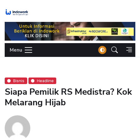
Skip
to
content
Menu
Bisnis
Headline
Siapa Pemilik RS Medistra? Kok
Melarang Hijab