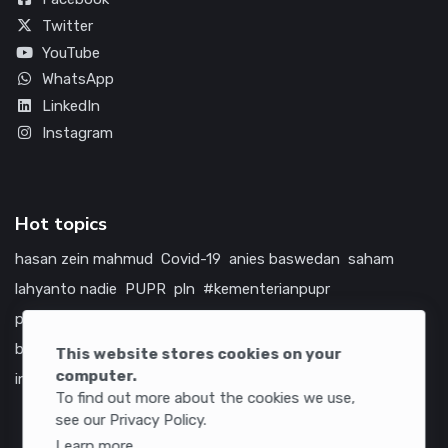
Twitter
YouTube
WhatsApp
LinkedIn
Instagram
Hot topics
hasan zein mahmud
Covid-19
anies baswedan
saham
lahyanto nadie
PUPR
pln
#kementerianpupr
prabowo subianto
betawi
jokowi
hutama karya
indonesia
bumn
jasa marga
jtts
china
tol
amerika serikat
This website stores cookies on your
computer.
infrastruktur
To find out more about the cookies we use,
see our Privacy Policy.
Learn more