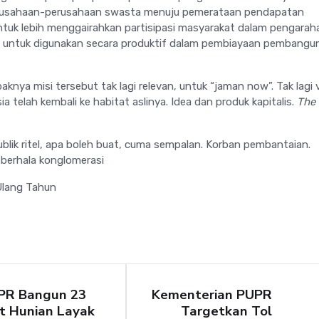
rusahaan-perusahaan swasta menuju pemerataan pendapatan
ntuk lebih menggairahkan partisipasi masyarakat dalam pengarah
untuk digunakan secara produktif dalam pembiayaan pembangu
knya misi tersebut tak lagi relevan, untuk “jaman now”. Tak lagi v
a telah kembali ke habitat aslinya. Idea dan produk kapitalis.
The 
ik ritel, apa boleh buat, cuma sempalan. Korban pembantaian.
berhala konglomerasi
 Ulang Tahun
PR Bangun 23
Kementerian PUPR
t Hunian Layak
Targetkan Tol