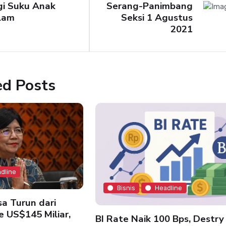
gi Suku Anak
Serang-Panimbang
lam
Seksi 1 Agustus
2021
ed Posts
dline
Bisnis
Headline
a Turun dari
e US$145 Miliar,
BI Rate Naik 100 Bps, Destry