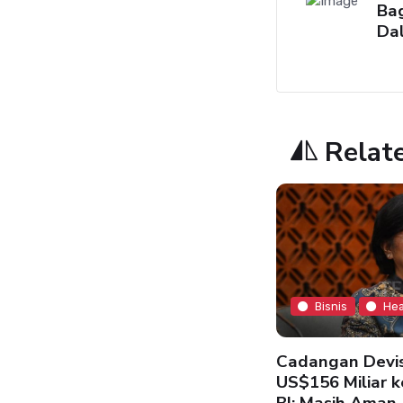
Ba
Da
Relat
Bisnis
Hea
Bisnis
Headline
Cadangan Devis
US$156 Miliar k