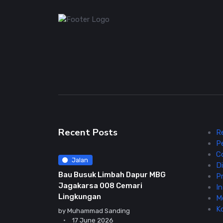
Recent Posts
R
P
C
Jalan
Di
Bau Busuk Limbah Dapur MBG
Pr
Jagakarsa 008 Cemari
In
Lingkungan
M
K
by
Muhammad Sanding
17 June 2026