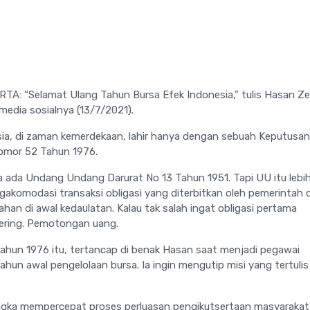
A: “Selamat Ulang Tahun Bursa Efek Indonesia,” tulis Hasan Ze
edia sosialnya (13/7/2021).
ia, di zaman kemerdekaan, lahir hanya dengan sebuah Keputusan
omor 52 Tahun 1976.
ada Undang Undang Darurat No 13 Tahun 1951. Tapi UU itu lebi
gakomodasi transaksi obligasi yang diterbitkan oleh pemerintah 
an di awal kedaulatan. Kalau tak salah ingat obligasi pertama
nering. Pemotongan uang.
hun 1976 itu, tertancap di benak Hasan saat menjadi pegawai
hun awal pengelolaan bursa. Ia ingin mengutip misi yang tertulis
ngka mempercepat proses perluasan pengikutsertaan masyarakat