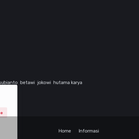
subianto
betawi
jokowi
hutama karya
ne
Home
Informasi