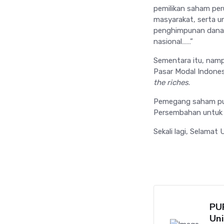
pemilikan saham pe
masyarakat, serta u
penghimpunan dana 
nasional……”
Sementara itu, nampa
Pasar Modal Indonesi
the riches
.
Pemegang saham publ
Persembahan untuk 
Sekali lagi, Selamat
PU
Uni