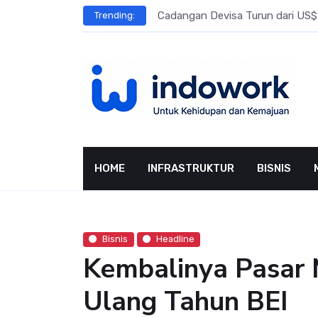
Skip
l Meningkat
Cadangan Devisa Turun dari US$15
Trending:
to
content
HOME
INFRASTRUKTUR
BISNIS
Bisnis
Headline
Kembalinya Pasar M
Ulang Tahun BEI