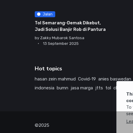
Jalan
Tol Semarang-Demak Dikebut,
Jadi Solusi Banjir Rob di Pantura
by
Zakky Mubarok Santosa
13 September 2025
Hot topics
hasan zein mahmud
Covid-19
anies baswedan
indonesia
bumn
jasa marga
jtts
tol
china
ame
Th
co
To 
see
Le
©2025