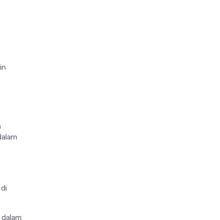
in
h
dalam
 di
 dalam