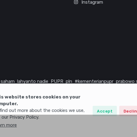
Instagram
saham
lahyanto nadie
PUPR
pln
#kementerianpupr
prabowo 
rika serikat
infrastruktur
is website stores cookies on your
mputer.
find out more about the cookies we use,
Accept
Decli
 our Privacy Policy.
arn more