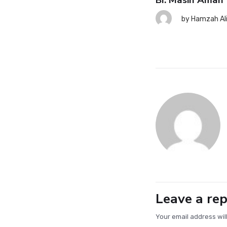
BI: Masih Aman
SK: Ekonomi RI Tetap Tahan
nting meski Risiko Global
by
Hamzah Al
ningkat
7 August 2026
by
Hamzah Ali
Leave a rep
Your email address wil