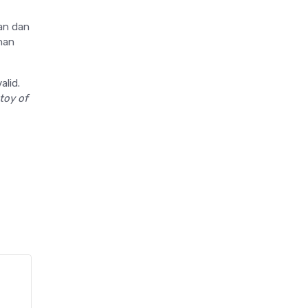
an dan
nan
alid.
toy of