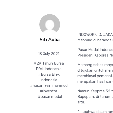
INDOWORK.ID, JAKART
Siti Aulia
Mahmud di beranda m
Pasar Modal Indones
13 July 2021
Presiden. Keppres N
#29 Tahun Bursa
Memang sebelumnya 
Efek Indonesia
ditujukan untuk men
#Bursa Efek
membiayai pemerintah
Indonesia
merupakan hasil sa
#hasan zein mahmud
#investor
Namun Keppres 52 ta
#pasar modal
Bapepam, di tahun ta
situ.
“…….bahwa dalam ra