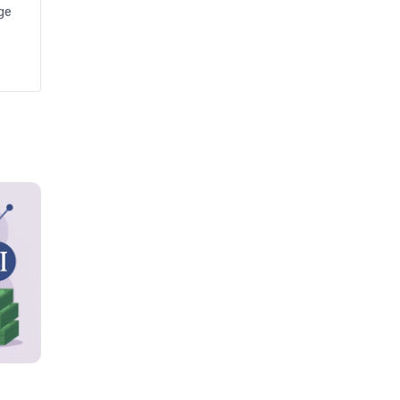
Bisnis
Headline
IHSG Pulih pada Juli, OJK Sebut