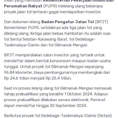
Inilah yang membuat
Kementerian Pekerjaan Umum dan
Perumahan Rakyat
(PUPR) melelang ulang beberapa
proyek jalan tol lantaran gagal mendapatkan investor.
Dari dokumen lelang
Badan Pengatur Jalan Tol
(BPJT)
Kementerian PUPR, setidaknya ada tiga jalan tol yang
dilelang ulang. Ketiga jalan bebas hambatan itu adalah ruas
tol Sentul Selatan-Karawang Barat, tol Gedebage-
Tasikmalaya-Ciamis dan tol Gilimanuk-Mengwi.
BPJT mempersilakan calon investor yang tertarik untuk
mendaftar dalam bentuk konsorsium maupun badan usaha
tunggal. Untuk proyek tol Gilimanuk-Mengwi sepanjang
96,84 kilometer, biaya pembangunannya membengkak dari
Rp 24,6 triliun menjadi Rp 25,4 triliun.
Saat ini proses lelang ulang tol Gilimanuk-Mengwi memasuki
tahap prakualifikasi yang berakhir 1 Oktober 2024. Adapun
proses prakualifikasi dilakukan secara elektronik. Peminat
dapat mendaftar hingga 30 September 2024.
Berikutya proyek tol Gedebage-Tasikmalaya-Ciamis (Getaci)