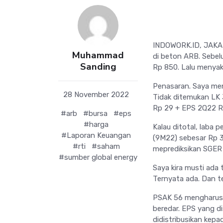
INDOWORK.ID, JAKAR
Muhammad
di beton ARB. Sebelu
Sanding
Rp 850. Lalu menyak
Penasaran. Saya men
28 November 2022
Tidak ditemukan LK 3
Rp 29 + EPS 2Q22 R
#arb
#bursa
#eps
#harga
Kalau ditotal, laba 
#Laporan Keuangan
(9M22) sebesar Rp 3
#rti
#saham
meprediksikan SGER a
#sumber global energy
Saya kira musti ada 
Ternyata ada. Dan t
PSAK 56 mengharusk
beredar. EPS yang d
didistribusikan kepa