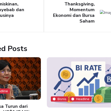
iskinan,
Thanksgiving,
nyebab dan
Momentum
usinya
Ekonomi dan Bursa
Saham
ed Posts
dline
Bisnis
Headline
a Turun dari