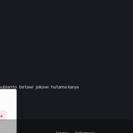
subianto
betawi
jokowi
hutama karya
ne