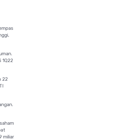
hempas
nggi,
muman.
PS 1Q22
n 22
TI
uangan.
 saham
pat
 miliar