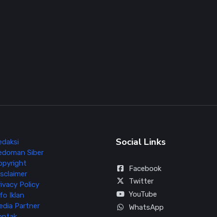
Social Links
edaksi
edoman Siber
opyright
Facebook
sclaimer
Twitter
ivacy Policy
YouTube
fo Iklan
edia Partner
WhatsApp
ontak