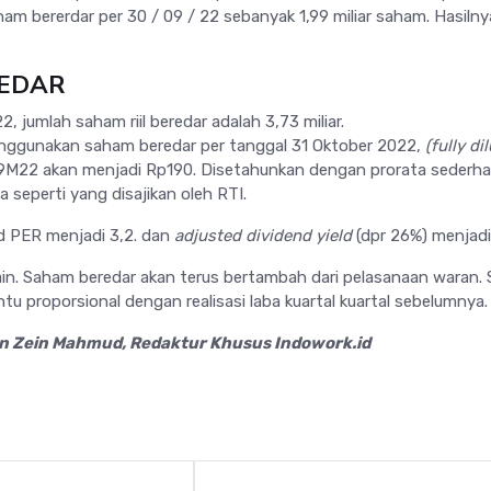
am bererdar per 30 / 09 / 22 sebanyak 1,99 miliar saham. Hasiln
EDAR
, jumlah saham riil beredar adalah 3,73 miliar.
ggunakan saham beredar per tanggal 31 Oktober 2022,
(fully di
M22 akan menjadi Rp190. Disetahunkan dengan prorata sederh
seperti yang disajikan oleh RTI.
d PER menjadi 3,2. dan
adjusted dividend yield
(dpr 26%) menjadi
ain. Saham beredar akan terus bertambah dari pelasanaan waran. 
ntu proporsional dengan realisasi laba kuartal kuartal sebelumnya.
san Zein Mahmud, Redaktur Khusus Indowork.id