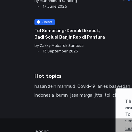
by
Muhammad Sanding
17 June 2026
Jalan
Tol Semarang-Demak Dikebut,
Jadi Solusi Banjir Rob di Pantura
by
Zakky Mubarok Santosa
13 September 2025
Hot topics
hasan zein mahmud
Covid-19
anies baswedan
indonesia
bumn
jasa marga
jtts
tol
china
ame
Th
co
To 
see
Le