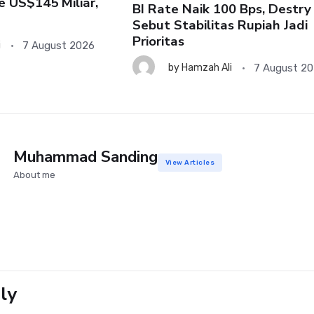
e US$145 Miliar,
BI Rate Naik 100 Bps, Destry
Sebut Stabilitas Rupiah Jadi
Prioritas
7 August 2026
i
7 August 2
by
Hamzah Ali
Muhammad Sanding
View Articles
About me
ly