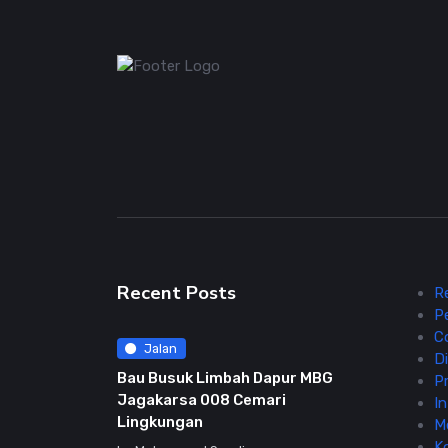
Recent Posts
R
P
C
Jalan
Di
Bau Busuk Limbah Dapur MBG
Pr
Jagakarsa 008 Cemari
In
Lingkungan
M
K