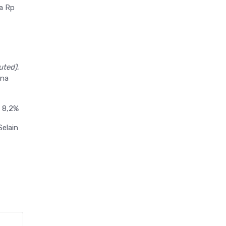
ya Rp
luted)
,
ana
 8,2%
Selain