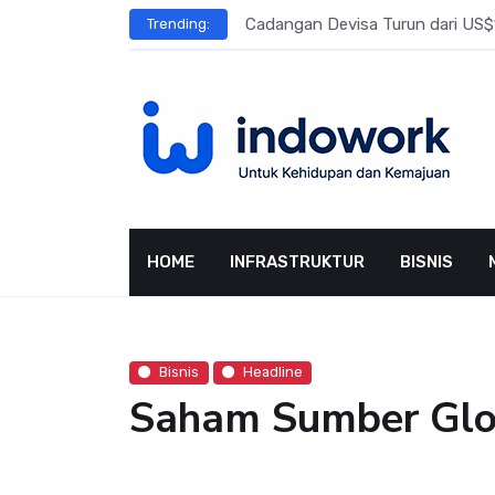
Skip
l Meningkat
Cadangan Devisa Turun dari US$15
Trending:
to
content
HOME
INFRASTRUKTUR
BISNIS
Bisnis
Headline
Saham Sumber Glob