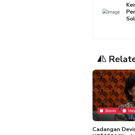
Kem
Pe
Sol
Relat
Bisnis
Hea
Bisnis
Headline
Cadangan Devis