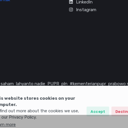
LinkedIn
Instagram
saham
lahyanto nadie
PUPR
pln
#kementerianpupr
prabowo 
rika serikat
infrastruktur
is website stores cookies on your
mputer.
find out more about the cookies we use,
Accept
Decli
 our Privacy Policy.
arn more