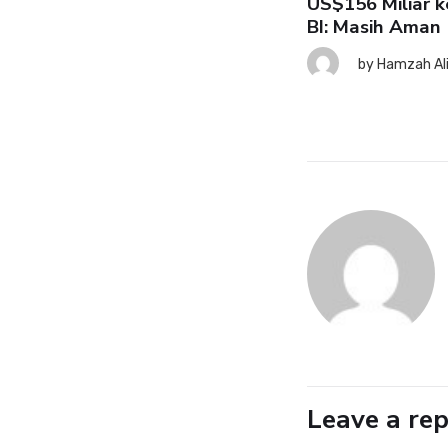
US$156 Miliar k
BI: Masih Aman
SK: Ekonomi RI Tetap Tahan
nting meski Risiko Global
by
Hamzah Al
ningkat
7 August 2026
by
Hamzah Ali
Leave a rep