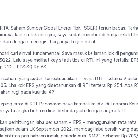
TA: Saham Sumber Global Energi Tbk. (SGER) terjun bebas. Ter
mnya, karena tak mengira, saya sudah membeli di harga relatif ti
sikan dengan meringis, harganya terjerembab.
cari cari sinyal fundamental. Saya masuk ke laman idx di pengu
Q22. Lalu saya melihat key statistics di RTI. Ini yang tertulis: E
p 213 + EPS 3Q Rp 63.
per saham yang sudah terrealisasaikan, – versi RTI – selama 9 bula
05. Lha kok EPS yang disetahunkan di RTI tertera Rp 254. Apa R
kan rugi pada kuartlal 4?
typing error di RTI. Penasaran saya kembali ke idx, di Laporan Ke
ernyata angka bottom line, berbeda jauh dengan angka RTI.
an perhitungan laba per saham – EPS – menggunakan rata rata
isajikan dalam LK September 2022, membagi laba bersih yang da
da entitas perusahaan induk, periode buku 9M22, sebesar Rp 709,9