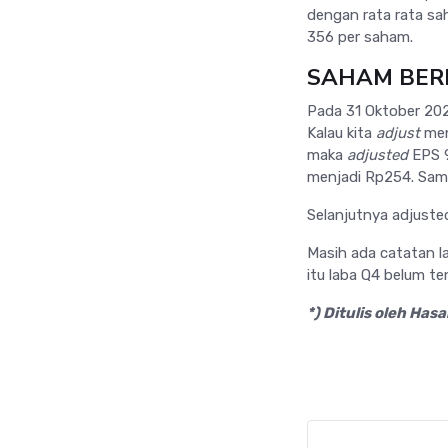
dengan rata rata sah
356 per saham.
SAHAM BER
Pada 31 Oktober 2022
Kalau kita
adjust
men
maka
adjusted
EPS 9
menjadi Rp254. Sama 
Selanjutnya adjuste
Masih ada catatan l
itu laba Q4 belum te
*) Ditulis oleh Ha