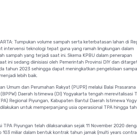
RTA: Tumpukan volume sampah serta keterbatasan lahan di Reg
 intervensi teknologi tepat guna yang ramah lingkungan dalam
ah sampah yang terjadi saat ini. Skema KPBU dalam penerapan
aat ini sedang diinisiasi oleh Pemerintah Provinsi DIY dan ditarge
ada tahun 2023 sehingga dapat meningkatkan pengelolaan sampa
menjadi lebih baik.
aan Umum dan Perumahan Rakyat (PUPR) melalui Balai Prasarana
(BPPW) Daerah Istimewa (DI) Yogyakarta tengah merevitalisasi
TPA) Regional Piyungan, Kabupaten Bantul Daerah Istimewa Yogy
ini dilakukan untuk memperpanjang usia operasional TPA hingga ta
asi TPA Piyungan telah dilaksanakan sejak 11 November 2020 den
 103 miliar dalam bentuk kontrak tahun jamak (multi years contra