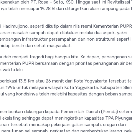
ksanakan oleh PT. Rosa – Seto, KSO. Hingga saat ini Revitalisasi
nya telah mencapai 19,28 % dan ditargetkan akan rampung pada 
 Hadimuljono, seperti dikutip dalam rilis resmi Kementerian PUPR
nan masalah sampah dapat dilakukan melalui dua aspek, yakni
embangun infrastruktur persampahan dan non struktural seperti
hidup bersih dan sehat masyarakat.
sudah menjadi tragedi bagi bangsa kita. Ke depan, penanganan 
 Kementerian PUPR bersamaan dengan prioritas penanganan air ber
 waktu lalu.
erlokasi 13,5 Km atau 26 menit dari Kota Yogyakarta tersebut te
hun 1996 untuk melayani wilayah Kota Yogyakarta, Kabupaten Sle
ul yang kondisinya telah melebihi kapasitas dengan beban samp
memberikan dukungan kepada Pemerintah Daerah (Pemda) sete
 eksisting sehingga dapat meningkatkan kapasitas TPA Piyunga
an tersebut mencakup pekerjaan galian sampah, urugan dan
penutupan sel sampah, perkuatan dan pembentukan lereng, pek