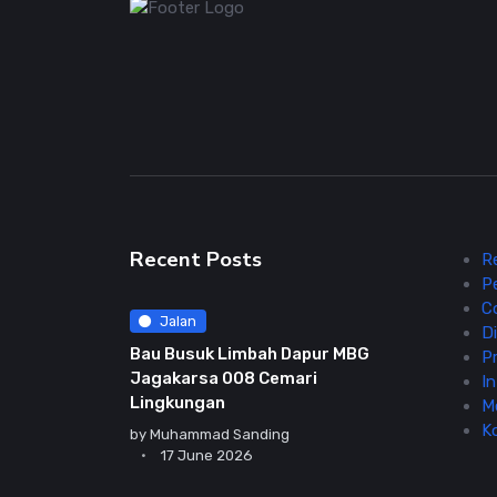
Recent Posts
R
P
C
Jalan
Di
Bau Busuk Limbah Dapur MBG
Pr
Jagakarsa 008 Cemari
In
Lingkungan
M
K
by
Muhammad Sanding
17 June 2026