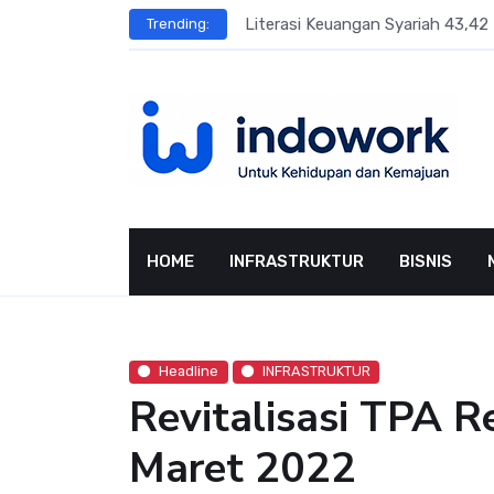
Skip
sar Terbesar
Literasi Keuangan Syariah 43,42 
Trending:
to
content
HOME
INFRASTRUKTUR
BISNIS
Headline
INFRASTRUKTUR
Revitalisasi TPA 
Maret 2022