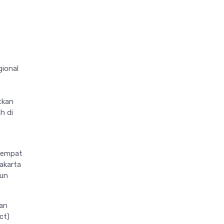
ional
tkan
h di
 Tempat
akarta
hun
gan
ct)