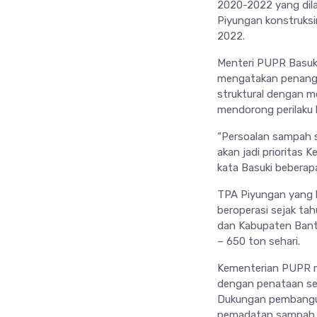
2020-2022 yang dila
Piyungan konstruksi
2022.
Menteri PUPR Basuki
mengatakan penanga
struktural dengan m
mendorong perilaku 
“Persoalan sampah 
akan jadi prioritas
kata Basuki beberapa
TPA Piyungan yang b
beroperasi sejak ta
dan Kabupaten Bant
– 650 ton sehari.
Kementerian PUPR 
dengan penataan sel
Dukungan pembangun
pemadatan sampah, 