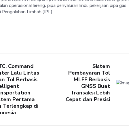
alan operasional lereng, pipa penyaluran lindi, pekerjaan pipa gas,
si Pengolahan Limbah (IPL).
TC, Command
Sistem
ter Lalu Lintas
Pembayaran Tol
an Tol Berbasis
MLFF Berbasis
elligent
GNSS Buat
nsportation
Transaksi Lebih
stem Pertama
Cepat dan Presisi
 Terlengkap di
onesia