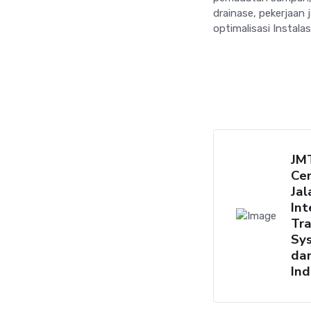
drainase, pekerjaan j
optimalisasi Instala
JM
Cen
Jal
Int
Tra
Sy
dan
Ind