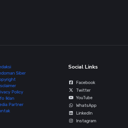
Social Links
edaksi
edoman Siber
opyright
Facebook
sclaimer
Twitter
ivacy Policy
YouTube
fo Iklan
edia Partner
WhatsApp
ontak
LinkedIn
Instagram