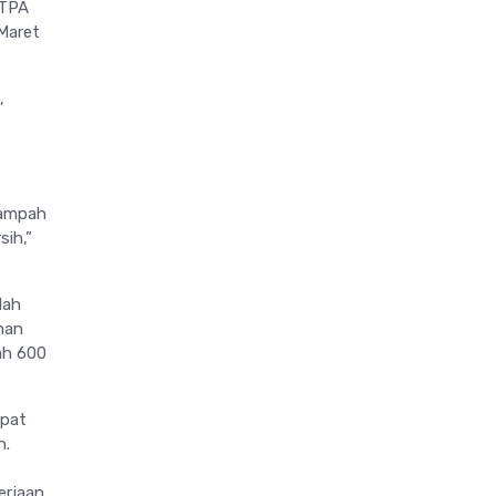
 TPA
Maret
,
sampah
sih,”
lah
man
ah 600
mpat
n.
erjaan