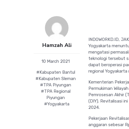
INDOWORKD.ID, JAKA
Hamzah Ali
Yogyakarta menuntut
mengatasi permasal
teknologi tersebut s
10 March 2021
dapat beroperasi p
regional Yogyakarta 
#Kabupaten Bantul
#Kabupaten Sleman
Kementerian Pekerj
#TPA Piyungan
Permukiman Wilayah 
#TPA Regional
Pemrosesan Akhir (
Piyungan
(DIY). Revitalisasi 
#Yogyakarta
2024.
Pekerjaan Revitalis
anggaran sebesar Rp