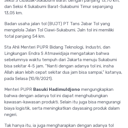
Seksi 3 Cibadak-Sukabumi Barat dengan panjang 13,70 km,
dan Seksi 4 Sukabumi Barat-Sukabumi Timur sepanjang
13,05 km.
Badan usaha jalan tol (BUJT) PT Tans Jabar Tol yang
mengelola Jalan Tol Ciawi-Sukabumi. Jaln tol ini memiliki
total panjang 54 km.
Sta Ahli Menteri PUPR Bidang Teknologi, Industri, dan
Lingkungan Endra S Atmawidjaja mengatakan bahwa
sebelumnya waktu tempuh dari Jakarta menuju Sukabumi
bisa sekitar 4-5 jam. “Nanti dengan adanya tol ini, insha
Allah akan lebih cepat sekitar dua jam bisa sampai,” katanya,
pada Selasa (10/8/2021).
Menteri PUPR
Basuki Hadimuldjono
mengungkapkan
bahwa dengan adanya tol ini dapat menghubungkan
kawasan-kawasan produkti. Selain itu juga bisa mengurangi
biaya logistik, serta meningkatkan dayasaing produk dalam
negeri.
Tak hanya itu, ia juga mengharapkan dengan adanya tol