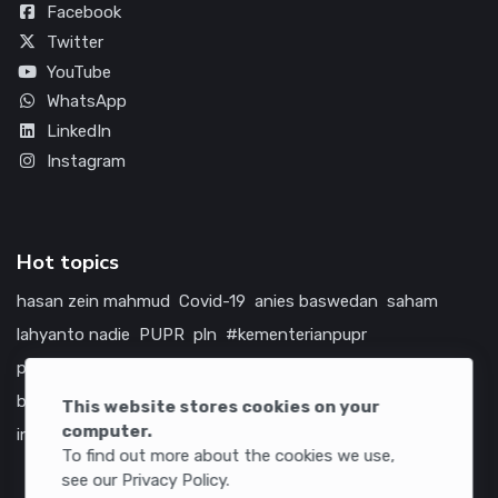
Facebook
Twitter
YouTube
WhatsApp
LinkedIn
Instagram
Hot topics
hasan zein mahmud
Covid-19
anies baswedan
saham
lahyanto nadie
PUPR
pln
#kementerianpupr
prabowo subianto
betawi
jokowi
hutama karya
indonesia
bumn
jasa marga
jtts
china
tol
amerika serikat
This website stores cookies on your
computer.
infrastruktur
To find out more about the cookies we use,
see our Privacy Policy.