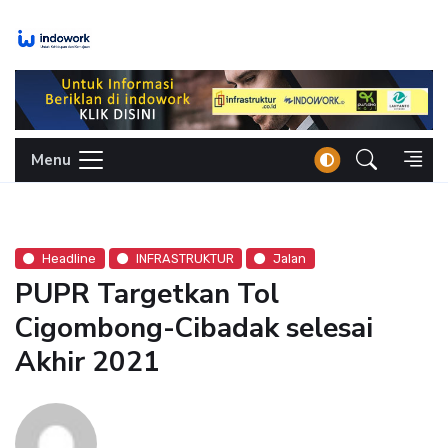
Skip
to
content
Menu
Headline
INFRASTRUKTUR
Jalan
PUPR Targetkan Tol
Cigombong-Cibadak selesai
Akhir 2021