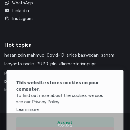
WhatsApp
LinkedIn
Instagram
Hot topics
hasan zein mahmud
Covid-19
anies baswedan
saham
lahyanto nadie
PUPR
pln
#kementerianpupr
prabowo subianto
betawi
jokowi
hutama karya
indonesia
bumn
jasa marga
jtts
china
tol
amerika serikat
This website stores cookies on your
computer.
infrastruktur
To find out more about the cookies we use,
see our Privacy Policy.
Learn more
Accept
©2025