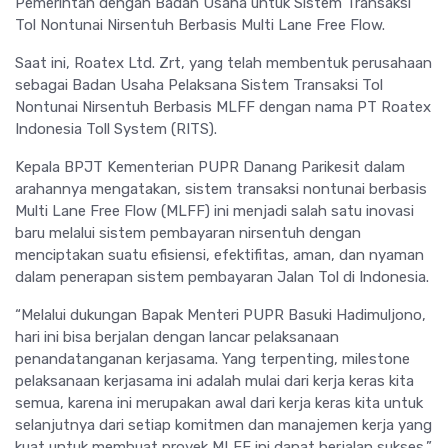
Pemerintah dengan Badan Usaha untuk Sistem Transaksi
Tol Nontunai Nirsentuh Berbasis Multi Lane Free Flow.
Saat ini, Roatex Ltd. Zrt, yang telah membentuk perusahaan
sebagai Badan Usaha Pelaksana Sistem Transaksi Tol
Nontunai Nirsentuh Berbasis MLFF dengan nama PT Roatex
Indonesia Toll System (RITS).
Kepala BPJT Kementerian PUPR Danang Parikesit dalam
arahannya mengatakan, sistem transaksi nontunai berbasis
Multi Lane Free Flow (MLFF) ini menjadi salah satu inovasi
baru melalui sistem pembayaran nirsentuh dengan
menciptakan suatu efisiensi, efektifitas, aman, dan nyaman
dalam penerapan sistem pembayaran Jalan Tol di Indonesia.
“Melalui dukungan Bapak Menteri PUPR Basuki Hadimuljono,
hari ini bisa berjalan dengan lancar pelaksanaan
penandatanganan kerjasama. Yang terpenting, milestone
pelaksanaan kerjasama ini adalah mulai dari kerja keras kita
semua, karena ini merupakan awal dari kerja keras kita untuk
selanjutnya dari setiap komitmen dan manajemen kerja yang
kuat untuk membuat proyek MLFF ini dapat berjalan sukses,”