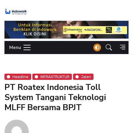
Skip
to
content
Menu
Headline
INFRASTRUKTUR
Jalan
PT Roatex Indonesia Toll
System Tangani Teknologi
MLFF Bersama BPJT