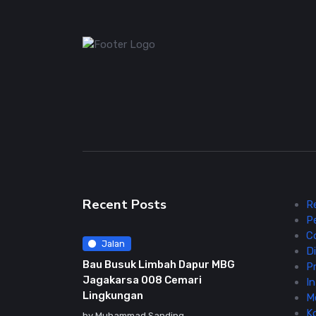
Recent Posts
R
P
C
Jalan
Di
Bau Busuk Limbah Dapur MBG
Pr
Jagakarsa 008 Cemari
In
Lingkungan
M
K
by
Muhammad Sanding