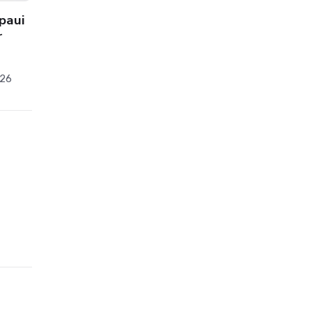
8 August 2026
by
Hamzah Ali
paui
r
026