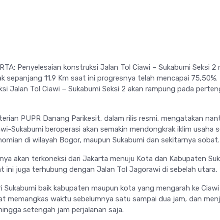
A: Penyelesaian konstruksi Jalan Tol Ciawi – Sukabumi Seksi 2 
 sepanjang 11,9 Km saat ini progresnya telah mencapai 75,50%.
ksi Jalan Tol Ciawi – Sukabumi Seksi 2 akan rampung pada perte
rian PUPR Danang Parikesit, dalam rilis resmi, mengatakan nan
iawi-Sukabumi beroperasi akan semakin mendongkrak iklim usaha s
omian di wilayah Bogor, maupun Sukabumi dan sekitarnya sobat.
inya akan terkoneksi dari Jakarta menuju Kota dan Kabupaten Su
t ini juga terhubung dengan Jalan Tol Jagorawi di sebelah utara.
ri Sukabumi baik kabupaten maupun kota yang mengarah ke Ciawi
apat memangkas waktu sebelumnya satu sampai dua jam, dan menj
hingga setengah jam perjalanan saja.