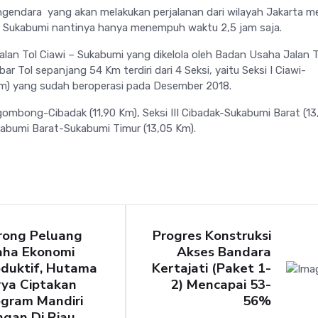
gendara yang akan melakukan perjalanan dari wilayah Jakarta m
– Sukabumi nantinya hanya menempuh waktu 2,5 jam saja.
alan Tol Ciawi – Sukabumi yang dikelola oleh Badan Usaha Jalan T
ar Tol sepanjang 54 Km terdiri dari 4 Seksi, yaitu Seksi I Ciawi-
m) yang sudah beroperasi pada Desember 2018.
gombong-Cibadak (11,90 Km), Seksi III Cibadak-Sukabumi Barat (13
kabumi Barat-Sukabumi Timur (13,05 Km).
rong Peluang
Progres Konstruksi
aha Ekonomi
Akses Bandara
oduktif, Hutama
Kertajati (Paket 1-
rya Ciptakan
2) Mencapai 53-
ogram Mandiri
56%
gan Di Riau