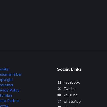
Social Links
edaksi
edoman Siber
opyright
Facebook
sclaimer
Twitter
ivacy Policy
YouTube
fo Iklan
edia Partner
WhatsApp
ontak