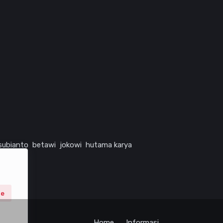
subianto
betawi
jokowi
hutama karya
ne
Home
Informasi