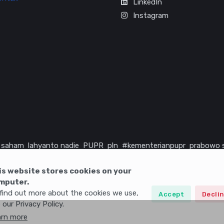
LinkedIn
Instagram
saham
lahyanto nadie
PUPR
pln
#kementerianpupr
prabowo 
rika serikat
infrastruktur
is website stores cookies on your
mputer.
find out more about the cookies we use,
Accept
Decli
 our Privacy Policy.
arn more