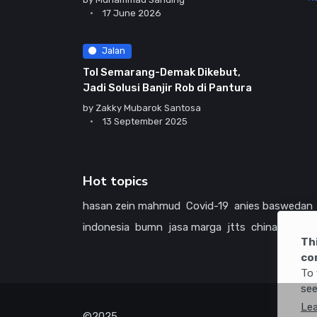
17 June 2026
Jalan
Tol Semarang-Demak Dikebut,
Jadi Solusi Banjir Rob di Pantura
by
Zakky Mubarok Santosa
13 September 2025
Hot topics
hasan zein mahmud
Covid-19
anies baswedan
indonesia
bumn
jasa marga
jtts
china
tol
ame
Th
co
To 
see
Le
©2025