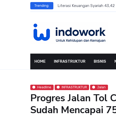
Skip
sar Terbesar
Literasi Keuangan Syariah 43,42 
Trending:
to
content
HOME
INFRASTRUKTUR
BISNIS
Headline
INFRASTRUKTUR
Jalan
Progres Jalan Tol
Sudah Mencapai 7