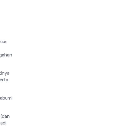
ruas
ngahan
tinya
erta
kabumi
 (dan
adi