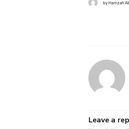
8 August 2026
by
Hamzah Ali
by
Hamzah Al
Leave a rep