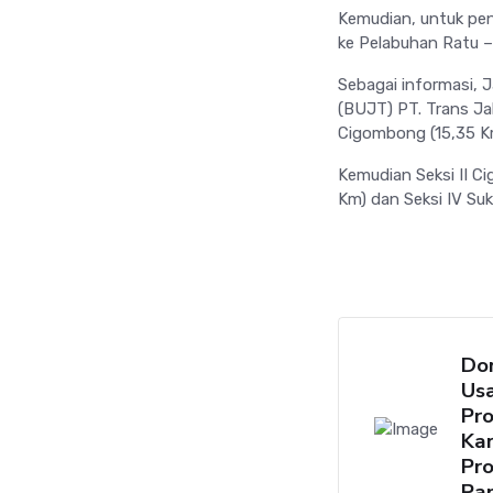
Kemudian, untuk pen
ke Pelabuhan Ratu 
Sebagai informasi, J
(BUJT) PT. Trans Jab
Cigombong (15,35 K
Kemudian Seksi II Ci
Km) dan Seksi IV Su
Do
Us
Pr
Ka
Pr
Pan