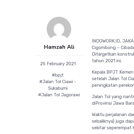
INDOWORK.ID, JAKART
Hamzah Ali
Cigombong – Cibadak
Ditargetkan konstru
tahun 2021 ini.
25 February 2021
Kepala BPJT Kemente
#bpjt
setelah Jalan Tol C
#Jalan Tol Ciawi -
peningkatan perekon
Sukabumi
#Jalan Tol Jagorawi
Jalan Tol yang nant
diProvinsi Jawa Bara
Waktu perjalanan da
sebaliknya) juga d
sekitar seperempat 