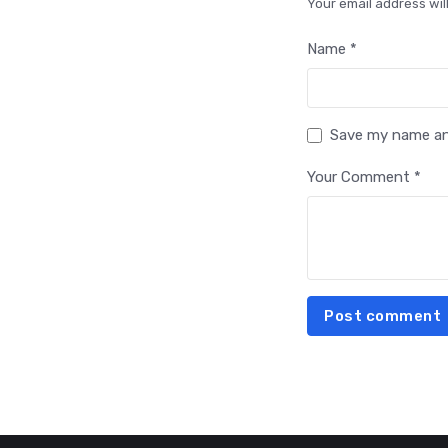
Your email address wil
Name *
Save my name and
Your Comment *
Post comment