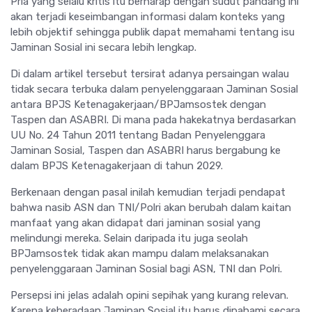
Pria yang selalu kritis itu berharap dengan sudut pandang ini
akan terjadi keseimbangan informasi dalam konteks yang
lebih objektif sehingga publik dapat memahami tentang isu
Jaminan Sosial ini secara lebih lengkap.
Di dalam artikel tersebut tersirat adanya persaingan walau
tidak secara terbuka dalam penyelenggaraan Jaminan Sosial
antara BPJS Ketenagakerjaan/BPJamsostek dengan
Taspen dan ASABRI. Di mana pada hakekatnya berdasarkan
UU No. 24 Tahun 2011 tentang Badan Penyelenggara
Jaminan Sosial, Taspen dan ASABRI harus bergabung ke
dalam BPJS Ketenagakerjaan di tahun 2029.
Berkenaan dengan pasal inilah kemudian terjadi pendapat
bahwa nasib ASN dan TNI/Polri akan berubah dalam kaitan
manfaat yang akan didapat dari jaminan sosial yang
melindungi mereka. Selain daripada itu juga seolah
BPJamsostek tidak akan mampu dalam melaksanakan
penyelenggaraan Jaminan Sosial bagi ASN, TNI dan Polri.
Persepsi ini jelas adalah opini sepihak yang kurang relevan.
Karena keberadaan Jaminan Sosial itu harus dipahami secara