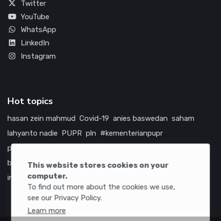
Twitter
YouTube
WhatsApp
LinkedIn
Instagram
Hot topics
hasan zein mahmud
Covid-19
anies baswedan
saham
lahyanto nadie
PUPR
pln
#kementerianpupr
prabowo subianto
betawi
jokowi
hutama karya
indonesia
bumn
jasa marga
jtts
tol
china
amerika serikat
This website stores cookies on your
computer.
infrastruktur
To find out more about the cookies we use,
see our Privacy Policy.
Learn more