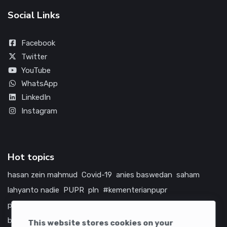
Social Links
Facebook
Twitter
YouTube
WhatsApp
LinkedIn
Instagram
Hot topics
hasan zein mahmud
Covid-19
anies baswedan
saham
lahyanto nadie
PUPR
pln
#kementerianpupr
prabowo subianto
betawi
jokowi
hutama karya
indonesia
bumn
jasa marga
jtts
tol
china
amerika serikat
This website stores cookies on your