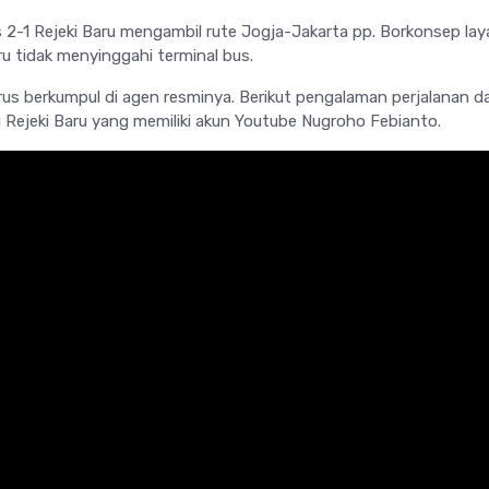
 2-1 Rejeki Baru mengambil rute Jogja-Jakarta pp. Borkonsep la
aru tidak menyinggahi terminal bus.
s berkumpul di agen resminya. Berikut pengalaman perjalanan da
ejeki Baru yang memiliki akun Youtube Nugroho Febianto.