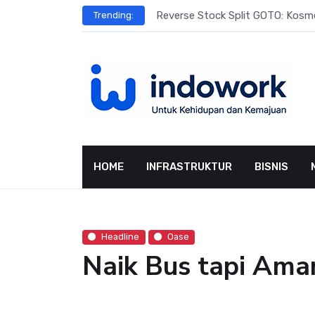
Skip
Masih Dijajah
Reverse Stock Split GOTO: Kosme
Trending:
to
content
HOME
INFRASTRUKTUR
BISNIS
Headline
Oase
Naik Bus tapi Aman 