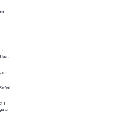
ni.
1.
 kursi
ngan
Safari
2-1
ga di