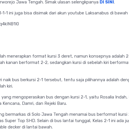
urworejo Jawa Tengah. Simak ulasan selengkpanya
DI SINI
.
1-1-1 ini juga bisa disimak dari akun youtube Laksanabus di bawah i
q4kINB1I0
lah menerapkan format kursi 3 deret, namun konsepnya adalah 2-
elah kanan berformat 2-2, sedangkan kursi di sebelah kiri berformat
ri naik bus berkursi 2-1 tersebut, tentu saja pilihannya adalah de
ah kiri.
 yang mengoperasikan bus dengan kursi 2-1, yaitu Rosalia Indah, 
 Kencana, Damri, dan Rejeki Baru.
ang bermarkas di Solo Jawa Tengah menamai bus berformat kursi 
s Super Top SHD. Selain di bus lantai tunggal, Kelas 2-1 ini ada ju
ble decker di lantai bawah.