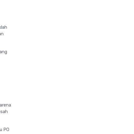
klah
an
pang
arena
isah
au PO