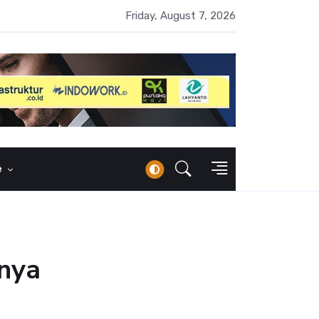
MI Naik 52 Persen, Ditopang Arus Pendanaan US$226 Juta
Friday, August 7, 2026
e
nnya