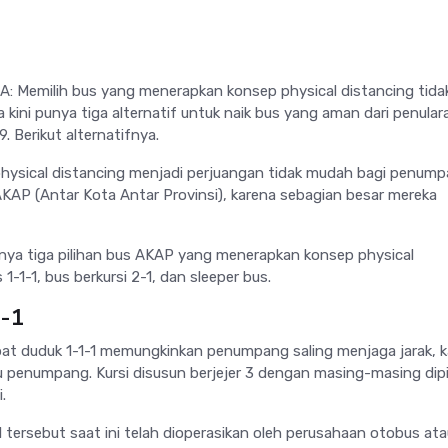
 Memilih bus yang menerapkan konsep physical distancing tida
kini punya tiga alternatif untuk naik bus yang aman dari penular
. Berikut alternatifnya.
physical distancing menjadi perjuangan tidak mudah bagi penum
AKAP (Antar Kota Antar Provinsi), karena sebagian besar mereka
nya tiga pilihan bus AKAP yang menerapkan konsep physical
 1-1-1, bus berkursi 2-1, dan sleeper bus.
1-1
at duduk 1-1-1 memungkinkan penumpang saling menjaga jarak, k
tu penumpang. Kursi disusun berjejer 3 dengan masing-masing dip
.
1 tersebut saat ini telah dioperasikan oleh perusahaan otobus at