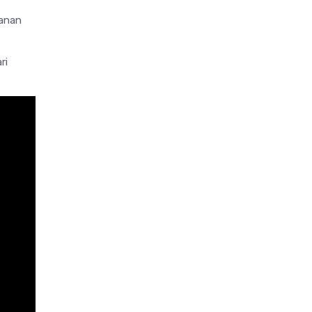
yanan
ri