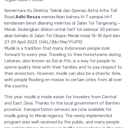
Sementara itu Direktur Teknik dan Operasi Astra Infra Toll
Road
Adhi Resza
memastikan bahwa H-7 sampai H+7
kendaraan berat dilarang melintas di Jalan Tol Tangerang –
Merak. Sedangkan diskon untuk tarif tol sebesar 20 persen
akan berlaku di Jalan Tol Cikupa-Merak mulai 16-18 April dan
27-29 April 2023. (HAL/Bib/Mar/PUPR)
Mudik is a tradition that many Indonesian people look
forward to every year. Traveling to their hometowns during
Lebaran, also known as Eid al-Fitr, is a way for people to
spend quality time with their families and to pay respect to
their ancestors. However, mudik can also be a chaotic time,
with people flocking en masse to certain cities from all over
the country.
This year, mudik is made easier for travelers from Central
and East Java. Thanks to the local government of Banten
province, transportation services are now available for
mudik going to Merak regency. The newly implemented
program was well-received by the public, and many people