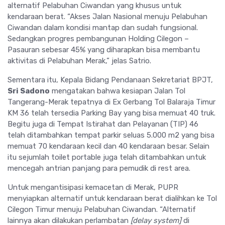
alternatif Pelabuhan Ciwandan yang khusus untuk
kendaraan berat. “Akses Jalan Nasional menuju Pelabuhan
Ciwandan dalam kondisi mantap dan sudah fungsional.
Sedangkan progres pembangunan Holding Cilegon –
Pasauran sebesar 45% yang diharapkan bisa membantu
aktivitas di Pelabuhan Merak,” jelas Satrio.
Sementara itu, Kepala Bidang Pendanaan Sekretariat BPJT,
Sri Sadono
mengatakan bahwa kesiapan Jalan Tol
Tangerang-Merak tepatnya di Ex Gerbang Tol Balaraja Timur
KM 36 telah tersedia Parking Bay yang bisa memuat 40 truk.
Begitu juga di Tempat Istirahat dan Pelayanan (TIP) 46
telah ditambahkan tempat parkir seluas 5.000 m2 yang bisa
memuat 70 kendaraan kecil dan 40 kendaraan besar. Selain
itu sejumlah toilet portable juga telah ditambahkan untuk
mencegah antrian panjang para pemudik di rest area.
Untuk mengantisipasi kemacetan di Merak, PUPR
menyiapkan alternatif untuk kendaraan berat dialihkan ke Tol
Cilegon Timur menuju Pelabuhan Ciwandan. “Alternatif
lainnya akan dilakukan perlambatan
[delay system]
di