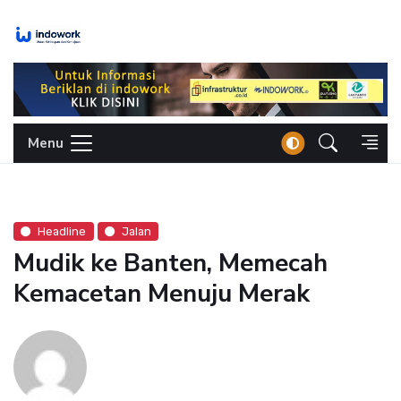
Skip
to
content
Menu
Headline
Jalan
Mudik ke Banten, Memecah
Kemacetan Menuju Merak