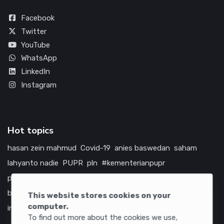
Facebook
Twitter
YouTube
WhatsApp
LinkedIn
Instagram
Hot topics
hasan zein mahmud
Covid-19
anies baswedan
saham
lahyanto nadie
PUPR
pln
#kementerianpupr
prabowo subianto
betawi
jokowi
hutama karya
indonesia
bumn
jasa marga
jtts
tol
china
amerika serikat
This website stores cookies on your
computer.
infrastruktur
To find out more about the cookies we use,