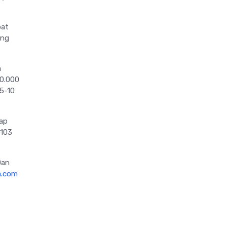
pat
ing
a
00.000
5-10
dap
 103
Dan
a.com