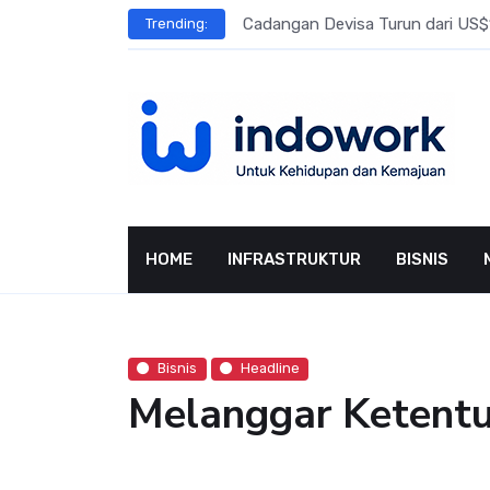
Skip
l Meningkat
Cadangan Devisa Turun dari US$15
Trending:
to
content
HOME
INFRASTRUKTUR
BISNIS
Bisnis
Headline
Melanggar Ketentua