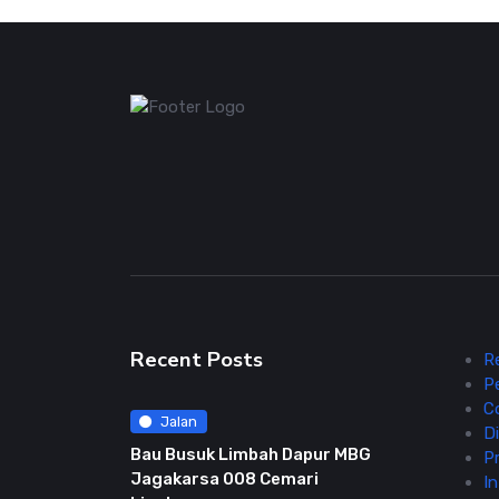
Recent Posts
R
P
C
Jalan
Di
Bau Busuk Limbah Dapur MBG
Pr
Jagakarsa 008 Cemari
In