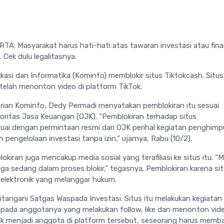
A: Masyarakat harus hati-hati atas tawaran investasi atau fina
 Cek dulu legalitasnya.
asi dan Informatika (Kominfo) memblokir situs Tiktokcash. Situs 
telah menonton video di platform TikTok.
rian Kominfo, Dedy Permadi menyatakan pemblokiran itu sesuai
oritas Jasa Keuangan (OJK). “Pemblokiran terhadap situs
uai dengan permintaan resmi dari OJK perihal kegiatan penghim
pengelolaan investasi tanpa izin,” ujarnya, Rabu (10/2).
kiran juga mencakup media sosial yang terafiliasi ke situs itu. “
uga sedang dalam proses blokir,” tegasnya. Pemblokiran karena sit
 elektronik yang melanggar hukum.
itangani Satgas Waspada Investasi. Situs itu melakukan kegiatan
pada anggotanya yang melakukan follow, like dan menonton vid
uk menjadi anggota di platform tersebut, seseorang harus memb