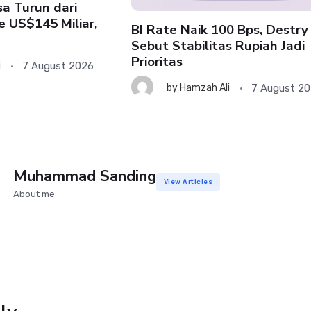
a Turun dari
e US$145 Miliar,
BI Rate Naik 100 Bps, Destry
Sebut Stabilitas Rupiah Jadi
Prioritas
7 August 2026
i
7 August 2
by
Hamzah Ali
Muhammad Sanding
View Articles
About me