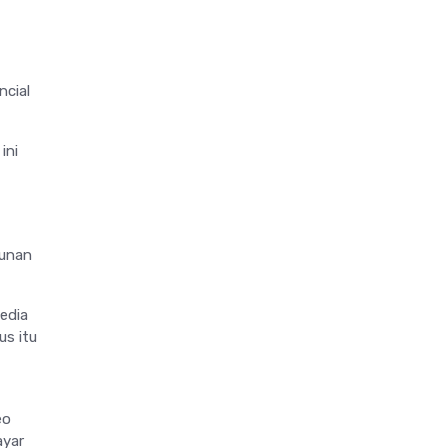
ncial
ini
punan
Media
us itu
eo
ayar