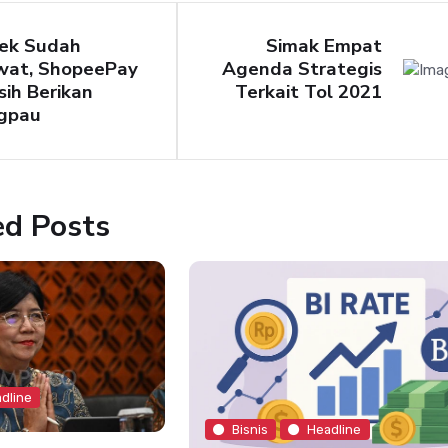
lek Sudah
Simak Empat
wat, ShopeePay
Agenda Strategis
ih Berikan
Terkait Tol 2021
gpau
ed Posts
dline
Bisnis
Headline