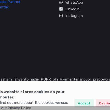
edia Partner
WhatsApp
ontak
LinkedIn
Instagram
saham
lahyanto nadie
PUPR
pln
#kementerianpupr
prabowo 
rika serikat
infrastruktur
is website stores cookies on your
mputer.
find out more about the cookies we use,
Accept
Decli
 our Privacy Policy.