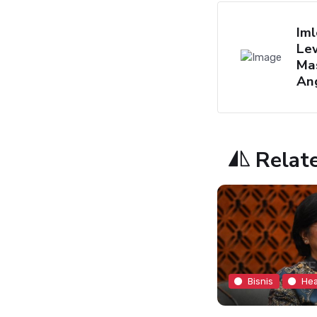
Im
Le
Mas
An
Relat
Bisnis
Hea
Bisnis
Headline