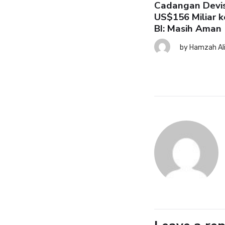
Cadangan Devis
US$156 Miliar k
BI: Masih Aman
SK: Ekonomi RI Tetap Tahan
nting meski Risiko Global
by
Hamzah Al
ningkat
7 August 2026
by
Hamzah Ali