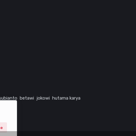
subianto
betawi
jokowi
hutama karya
ne