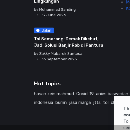
Lingkungan
M
K
by
Muhammad Sanding
17 June 2026
Jalan
Tol Semarang-Demak Dikebut,
Jadi Solusi Banjir Rob di Pantura
by
Zakky Mubarok Santosa
13 September 2025
Hot topics
hasan zein mahmud
Covid-19
anies baswedan
indonesia
bumn
jasa marga
jtts
tol
china
ame
Th
co
To 
see