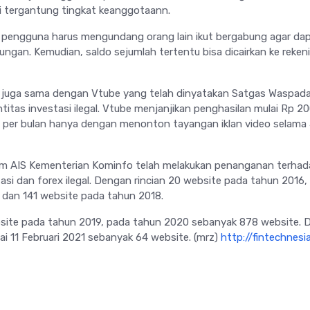
si tergantung tingkat keanggotaann.
 pengguna harus mengundang orang lain ikut bergabung agar da
ngan. Kemudian, saldo sejumlah tertentu bisa dicairkan ke reken
 juga sama dengan Vtube yang telah dinyatakan Satgas Waspad
ntitas investasi ilegal. Vtube menjanjikan penghasilan mulai Rp 2
h per bulan hanya dengan menonton tayangan iklan video selama 
Tim AIS Kementerian Kominfo telah melakukan penanganan terha
asi dan forex ilegal. Dengan rincian 20 website pada tahun 2016,
 dan 141 website pada tahun 2018.
site pada tahun 2019, pada tahun 2020 sebanyak 878 website. 
ai 11 Februari 2021 sebanyak 64 website. (mrz)
http://fintechnesi