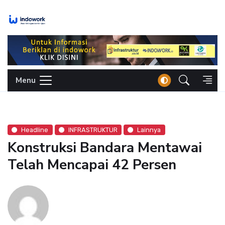
Skip
to
content
Menu
Headline
INFRASTRUKTUR
Lainnya
Konstruksi Bandara Mentawai
Telah Mencapai 42 Persen