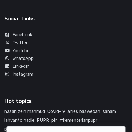
Social Links
Facebook
Twitter
YouTube
WhatsApp
LinkedIn
Instagram
Hot topics
hasan zein mahmud
Covid-19
anies baswedan
saham
lahyanto nadie
PUPR
pln
#kementerianpupr
prabowo subianto
betawi
jokowi
hutama karya
indonesia