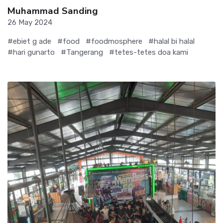
Muhammad Sanding
26 May 2024
#ebiet g ade
#food
#foodmosphere
#halal bi halal
#hari gunarto
#Tangerang
#tetes-tetes doa kami