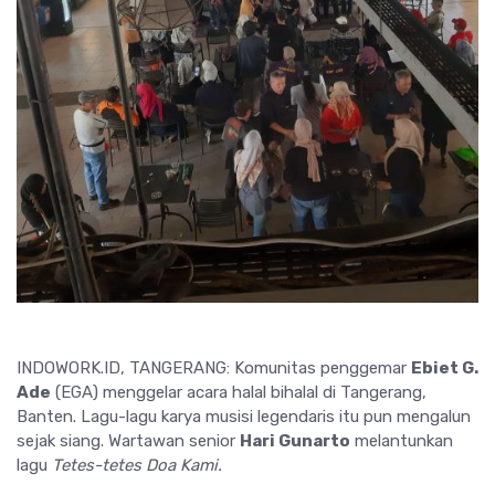
INDOWORK.ID, TANGERANG: Komunitas penggemar
Ebiet G.
Ade
(EGA) menggelar acara halal bihalal di Tangerang,
Banten. Lagu-lagu karya musisi legendaris itu pun mengalun
sejak siang. Wartawan senior
Hari Gunarto
melantunkan
lagu
Tetes-tetes Doa Kami.