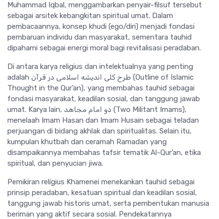
Muhammad Iqbal, menggambarkan penyair-filsuf tersebut
sebagai arsitek kebangkitan spiritual umat. Dalam
pembacaannya, konsep khudi (ego/diri) menjadi fondasi
pembaruan individu dan masyarakat, sementara tauhid
dipahami sebagai energi moral bagi revitalisasi peradaban.
Di antara karya religius dan intelektualnya yang penting
adalah طرح کلی اندیشه اسلامی در قرآن (Outline of Islamic
Thought in the Qur’an), yang membahas tauhid sebagai
fondasi masyarakat, keadilan sosial, dan tanggung jawab
umat. Karya lain, دو امام مجاهد (Two Militant Imams),
menelaah Imam Hasan dan Imam Husain sebagai teladan
perjuangan di bidang akhlak dan spiritualitas. Selain itu,
kumpulan khutbah dan ceramah Ramadan yang
disampaikannya membahas tafsir tematik Al-Qur’an, etika
spiritual, dan penyucian jiwa.
Pemikiran religius Khamenei menekankan tauhid sebagai
prinsip peradaban, kesatuan spiritual dan keadilan sosial,
tanggung jawab historis umat, serta pembentukan manusia
beriman yang aktif secara sosial. Pendekatannya