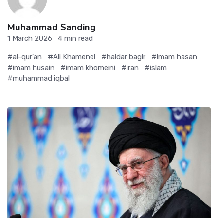
Muhammad Sanding
1 March 2026
4 min read
#al-qur'an
#Ali Khamenei
#haidar bagir
#imam hasan
#imam husain
#imam khomeini
#iran
#islam
#muhammad iqbal