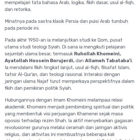
mempelajari tata bahasa Arab, logika, fikih dasar, usul al-fiqh,
dan retorika.
Minatnya pada sastra klasik Persia dan puisi Arab tumbuh
pada periode ini.
Pada akhir 1950-an ia melanjutkan studi ke Qom, pusat
utama studi teologi Syiah. Di sana ia mengikuti pelajaran
sejumlah ulama besar, termasuk
Ruhollah Khomeini,
Ayatollah Hossein Borujerdi,
dan
Allameh Tabataba’i
.
Ia mendalami fikih tingkat lanjut, usul al-fiqh, filsafat Islam,
tafsir Al-Qur’an, dan teologi rasional. Interaksi dengan
jaringan ulama Najaf turut memperkaya perspektifnya dalam
fikih dan pemikiran politik Syiah.
Hubungannya dengan Imam Khomeini melampaui relasi
akademik. Khomeini menjadi pembimbing spiritual dan politik
yang membentuk visi perjuangan Khamenei sejak masa
oposisi terhadap rezim Shah. Ia aktif menyebarkan gagasan
revolusioner gurunya melalui ceramah dan jaringan aktivis
religius, dan aktivitas ini membuatnya beberapa kali