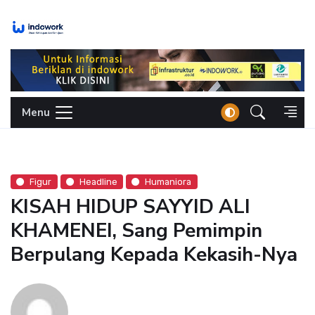
Skip
to
content
Menu
Figur
Headline
Humaniora
KISAH HIDUP SAYYID ALI
KHAMENEI, Sang Pemimpin
Berpulang Kepada Kekasih-Nya