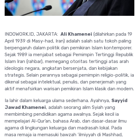
INDOWORK.ID, JAKARTA:
Ali Khamenei
(dilahirkan pada 19
April 1939 di Masy-had, Iran) adalah salah satu tokoh paling
berpengaruh dalam politik dan pemikiran Islam kontemporer.
Sejak 1989 ia menjabat sebagai Pemimpin Tertinggi Republik
Islam Iran (rahbar), memegang otoritas tertinggi atas arah
ideologis negara, angkatan bersenjata, dan kebijakan
strategis. Selain perannya sebagai pemimpin religio-politik, ia
dikenal sebagai intelektual, penulis, dan penerjemah yang
aktif menafsirkan warisan pemikiran Islam klasik dan modern.
Ia lahir dalam keluarga ulama sederhana. Ayahnya,
Sayyid
Jawad Khamenei
, adalah seorang alim Syiah yang
membimbing pendidikan agama awalnya. Sejak kecil ia
mempelajari Al-Qur’an, bahasa Arab, dan dasar-dasar ilmu
agama di lingkungan keluarga dan madrasah lokal. Pada
masa remaja ia memasuki ḥawzah ‘ilmiyyah di Mashhad,