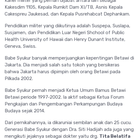
Karier militer yang pernah dijabat antara lain sebagai
Kakesdim 1105, Kepala Rumkit Dam XI/TB, Asnis Kepala
Cakespreu Jaukesad, dan Kepala Pusrehabcat Dephankam.
Pendidikan militer yang diikutinya adalah Suspepa, Suslapa,
Susjamen, dan Pendidikan Luar Negeri Shchool of Public
Health University of Hawaii dan Henry Dunant Institute,
Geneva, Swiss.
Babe Syukur banyak memperjuangkan kepentingan Betawi di
Jakarta. Dia menjadi salah satu tokoh yang bersikeras
bahwa Jakarta harus dipimpin oleh orang Betawi pada
Pilkada 2002.
Babe Syukur pernah menjadi Ketua Umum Bamus Betawi
Betawi periode 1997-2002. Ia aktif sebagai Ketua Forum
Pengkajian dan Pengembangan Perkampungan Budaya
Budaya sejak 2014.
Dari pernikahannya, ia dikaruniai sembilan anak dan 25 cucu.
Generasi Babe Syukur dengan Dra. Siti Hadijah ada juga yang
mengikuti jejaknya sebagai dokter yaitu drg.
Tita Belatifa