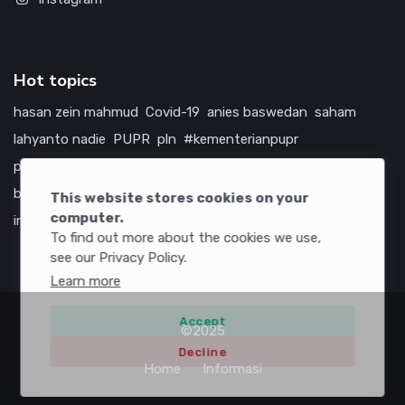
Hot topics
hasan zein mahmud
Covid-19
anies baswedan
saham
lahyanto nadie
PUPR
pln
#kementerianpupr
prabowo subianto
betawi
jokowi
hutama karya
indonesia
bumn
jasa marga
jtts
china
tol
amerika serikat
This website stores cookies on your
computer.
infrastruktur
To find out more about the cookies we use,
see our Privacy Policy.
Learn more
Accept
©2025
Decline
Home
Informasi