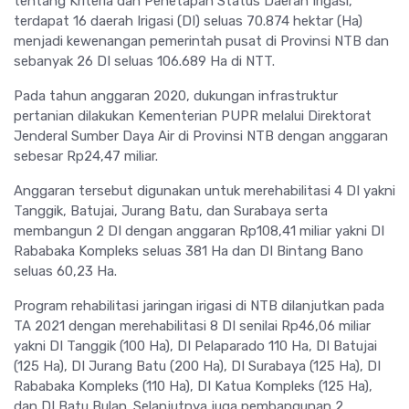
tentang Kriteria dan Penetapan Status Daerah Irigasi,
terdapat 16 daerah Irigasi (DI) seluas 70.874 hektar (Ha)
menjadi kewenangan pemerintah pusat di Provinsi NTB dan
sebanyak 26 DI seluas 106.689 Ha di NTT.
Pada tahun anggaran 2020, dukungan infrastruktur
pertanian dilakukan Kementerian PUPR melalui Direktorat
Jenderal Sumber Daya Air di Provinsi NTB dengan anggaran
sebesar Rp24,47 miliar.
Anggaran tersebut digunakan untuk merehabilitasi 4 DI yakni
Tanggik, Batujai, Jurang Batu, dan Surabaya serta
membangun 2 DI dengan anggaran Rp108,41 miliar yakni DI
Rababaka Kompleks seluas 381 Ha dan DI Bintang Bano
seluas 60,23 Ha.
Program rehabilitasi jaringan irigasi di NTB dilanjutkan pada
TA 2021 dengan merehabilitasi 8 DI senilai Rp46,06 miliar
yakni DI Tanggik (100 Ha), DI Pelaparado 110 Ha, DI Batujai
(125 Ha), DI Jurang Batu (200 Ha), DI Surabaya (125 Ha), DI
Rababaka Kompleks (110 Ha), DI Katua Kompleks (125 Ha),
dan DI Batu Bulan. Selanjutnya juga pembangunan 2