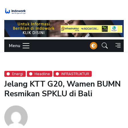
Skip
to
content
Menu
Energi
Headline
INFRASTRUKTUR
Jelang KTT G20, Wamen BUMN
Resmikan SPKLU di Bali