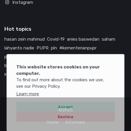
Instagram
Hot topics
hasan zein mahmud
Covid-19
anies baswedan
saham
lahyanto nadie
PUPR
pln
#kementerianpupr
prabowo subianto
betawi
jokowi
hutama karya
indonesia
bumn
jasa marga
jtts
tol
china
amerika serikat
This website stores cookies on your
computer.
infrastruktur
To find out more about the cookies we use,
see our Privacy Policy.
Learn more
Accept
©2025
Decline
Home
Informasi