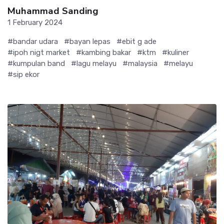
Muhammad Sanding
1 February 2024
#bandar udara
#bayan lepas
#ebit g ade
#ipoh nigt market
#kambing bakar
#ktm
#kuliner
#kumpulan band
#lagu melayu
#malaysia
#melayu
#sip ekor