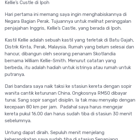
Kellie’s Custle di Ipoh
Hari pertama ini memang saya ingin menghabiskannya di
Negara Bagian Perak. Tujuannya untuk melihat peninggalan
penjajahan Inggris, Kellie’s Castle, yang berada di Ipoh.
Kastil Kellie adalah sebuah kastil yang terletak di Batu Gajah,
Distrik Kinta, Perak, Malaysia. Rumah yang belum selesai dan
hancur, dibangun oleh seorang penanam Skotlandia
bernama William Kellie-Smith. Menurut catatan yang
berbeda, itu adalah hadiah untuk istrinya atau rumah untuk
putranya.
Dari bandara saya naik taksi ke stasiun kereta dengan sopir
wanita cantik keturunan China. Ongkosnya RM50 dibayar
tunai. Sang sopir sangat disiplin. Ia tak mau menyalip dengan
kecepaan 80 km per jam. Padahal saya harus mengejar
kereta pukul 16.00 dan harus sudah tiba di stasiun 30 menit
sebelumnya.
Untung dapat diraih. Sepuluh menit menjelang
keberangkatan saya sudah tiba di stasiun.Sepanjang