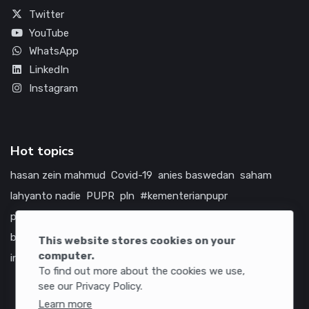
Twitter
YouTube
WhatsApp
LinkedIn
Instagram
Hot topics
hasan zein mahmud
Covid-19
anies baswedan
saham
lahyanto nadie
PUPR
pln
#kementerianpupr
prabowo subianto
betawi
jokowi
hutama karya
indonesia
bumn
jasa marga
jtts
tol
china
amerika serikat
This website stores cookies on your
computer.
infrastruktur
To find out more about the cookies we use,
see our Privacy Policy.
Learn more