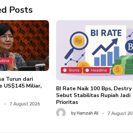
ed Posts
dline
Bisnis
Headline
a Turun dari
e US$145 Miliar,
BI Rate Naik 100 Bps, Destry
Sebut Stabilitas Rupiah Jadi
Prioritas
7 August 2026
i
7 August 2
by
Hamzah Ali