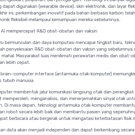
dapat digunakan (wearable device), skin elektronik, dan layar flek
khir ini, perkembangan inovatif pada bahan berbasis karbon tela
onik fleksibel melampaui kemampuan mereka sebelumnya..
gi AI mempercepat R&D obat-obatan dan vaksin
aru bermunculan dan daya komputasi mencapai tingkat baru, tekn
ah penyelesaian R&D obat-obatan dan vaksin yang sebelumnya 
mahal. Masyarakat luas menikmati perawatan medis dan obat-o
an lebih cepat.
i brain–computer interface (antarmuka otak-komputer) memungk
s tubuh manusia
puter membentuk jalur komunikasi langsung otak dan perangkat
t memperoleh, menganalisis, dan menerjemahkan sinyal otak unt
n. Di masa depan, teknologi antarmuka otak-komputer membant
an robot secara lebih baik dan membantu pasien yang sepenuhn
apat berbicara atau bergerak untuk mengatasi keterbatasan fisik 
san data akan menjadi independen dan dapat berkembang secara