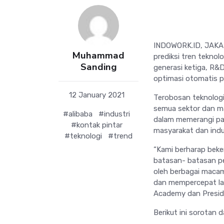
INDOWORK.ID, JAKART
Muhammad
prediksi tren tekno
Sanding
generasi ketiga, R&
optimasi otomatis p
12 January 2021
Terobosan teknolog
semua sektor dan m
#alibaba
#industri
dalam memerangi pan
#kontak pintar
masyarakat dan indus
#teknologi
#trend
“Kami berharap beke
batasan- batasan pe
oleh berbagai macam
dan mempercepat lan
Academy dan Preside
Berikut ini sorotan 