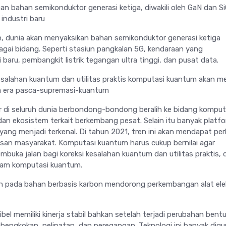
 bahan semikonduktor generasi ketiga, diwakili oleh GaN dan Si
industri baru
, dunia akan menyaksikan bahan semikonduktor generasi ketiga
agai bidang. Seperti stasiun pangkalan 5G, kendaraan yang
aru, pembangkit listrik tegangan ultra tinggi, dan pusat data.
kesalahan kuantum dan utilitas praktis komputasi kuantum akan m
da era pasca-supremasi-kuantum
 di seluruh dunia berbondong-bondong beralih ke bidang komput
dan ekosistem terkait berkembang pesat. Selain itu banyak platf
ang menjadi terkenal. Di tahun 2021, tren ini akan mendapat per
apisan masyarakat. Komputasi kuantum harus cukup bernilai agar
buka jalan bagi koreksi kesalahan kuantum dan utilitas praktis, 
lam komputasi kuantum.
n pada bahan berbasis karbon mendorong perkembangan alat ele
ibel memiliki kinerja stabil bahkan setelah terjadi perubahan bent
bengkokan, pelipatan, dan peregangan. Teknologi ini banyak dig