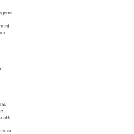
igensi
a ini
tem
a
ar.
an
i 5G,
nerasi