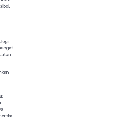
sibel.
h
ologi
sangat
batan
inkan
uk
u
ya
mereka.