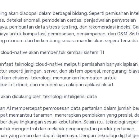
ing akan diadopsi dalam berbagai bidang. Seperti pemisahan intel
as, deteksi anomali, pemodelan cerdas, penjadwalan penyetelan
ya, pembuatan data stress testing, dan rekomendasi indeks. Car
biaya untuk komputasi, pemrosesan, penyimpanan, dan O&M. Sis
ng otonom dan berkembang secara mandiri akan segera tersedia.
i cloud-native akan membentuk kembali sistem TI
faat teknologi cloud-native meliputi pemisahan banyak lapisan
ur seperti jaringan, server, dan sistem operasi, mengurangi biay
tkan efisiensi teknologi, menurunkan hambatan untuk
asi di cloud, dan memperluas cakupan aplikasi cloud.
 akan didukung oleh teknologi inteligensi data
 dan AI mempercepat pemrosesan data pertanian dalam jumlah bes
dapat memantau tanaman, menerapkan pembiakan yang presisi, d
r daya lingkungan sesuai kebutuhan. Selain itu, teknologi sepert
 untuk mengontrol dan melacak pengangkutan produk pertanian,
an yang aman dan dapat dipercaya. Dengan teknologi digital ge