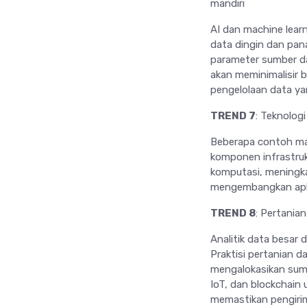
mandiri
AI dan machine learn
data dingin dan pan
parameter sumber da
akan meminimalisir 
pengelolaan data ya
TREND 7
: Teknolog
Beberapa contoh man
komponen infrastrukt
komputasi, meningka
mengembangkan aplik
TREND 8
: Pertanian
Analitik data besar
Praktisi pertanian 
mengalokasikan sumbe
IoT, dan blockchain
memastikan pengirim