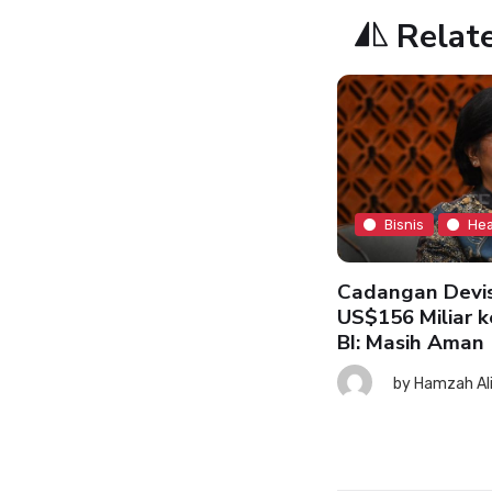
Relat
Bisnis
Hea
Bisnis
Headline
Cadangan Devis
US$156 Miliar k
BI: Masih Aman
SK: Ekonomi RI Tetap Tahan
nting meski Risiko Global
by
Hamzah Al
ningkat
7 August 2026
by
Hamzah Ali