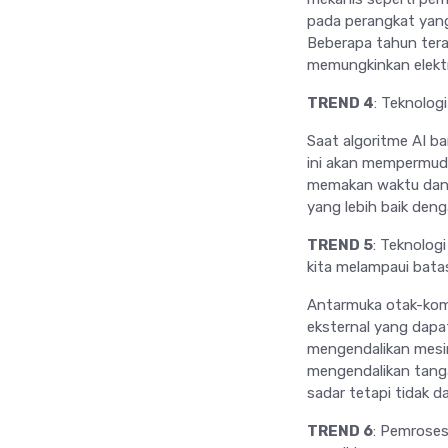
pada perangkat yang 
Beberapa tahun tera
memungkinkan elektr
TREND 4
: Teknolo
Saat algoritme AI b
ini akan mempermud
memakan waktu dan 
yang lebih baik deng
TREND 5
: Teknolog
kita melampaui bata
Antarmuka otak-kom
eksternal yang dapa
mengendalikan mesi
mengendalikan tang
sadar tetapi tidak d
TREND 6
: Pemrose