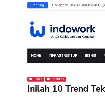
Skip
l Meningkat
Cadangan Devisa Turun dari US$15
Trending:
to
content
HOME
INFRASTRUKTUR
BISNIS
Bisnis
Headline
Inilah 10 Trend Te