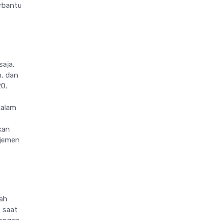
erbantu
saja,
n, dan
20,
dalam
kan
ajemen
lah
, saat