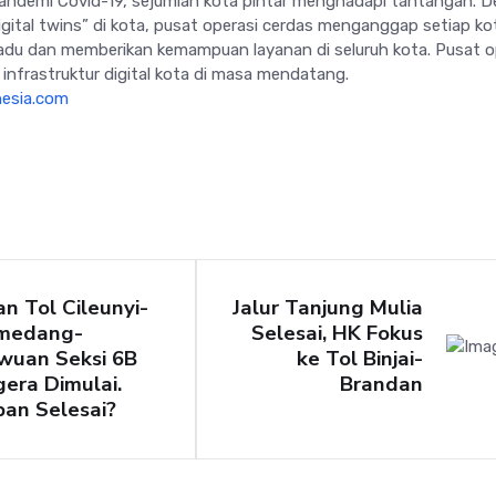
andemi Covid-19, sejumlah kota pintar menghadapi tantangan. 
ital twins” di kota, pusat operasi cerdas menganggap setiap ko
adu dan memberikan kemampuan layanan di seluruh kota. Pusat o
infrastruktur digital kota di masa mendatang.
nesia.com
an Tol Cileunyi-
Jalur Tanjung Mulia
medang-
Selesai, HK Fokus
wuan Seksi 6B
ke Tol Binjai-
era Dimulai.
Brandan
an Selesai?