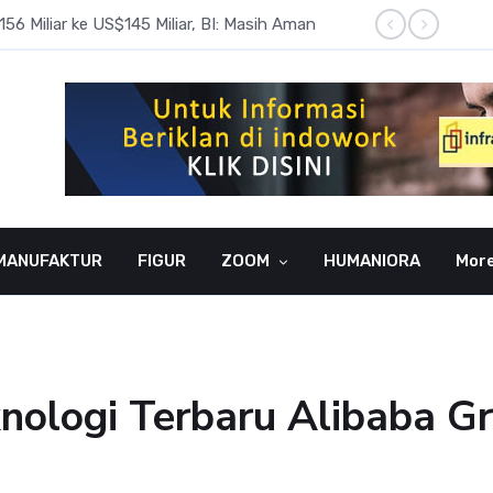
6 Miliar ke US$145 Miliar, BI: Masih Aman
BI Rate
MANUFAKTUR
FIGUR
ZOOM
HUMANIORA
Mor
knologi Terbaru Alibaba G