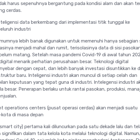
 tidak harus sepenuhnya bergantung pada kondisi alam dan akan t
ang cerdas.
inteligensi data berkembang dari implementasi titik tunggal ke
luruh industri
i umumnya lebih banak digunakan untuk memenuhi hanya sebagian 
inya menjadi mahal dan rumit, terisolasinya data di sisi pasoka
belum matang. Setelah masa pandemi Covid-19 di awal tahun 20
gital menarik perhatian perusahaan besar. Teknologi digital
ebar dengan cepat, dan lebih banyak investasi disuntikkan ke 
uktur baru. Inteligensi industri akan muncul di setiap celah dan
n keputusan yang tepat guna di industri. Intelegensi industri a
a besar. Penerapan berlaku untuk rantai pasokan, produksi, man
enjualan.
nt operations centers (pusat operasi cerdas) akan menjadi suatu
-kota di masa depan
 (smart city) pertama kali diluncurkan pada satu dekade lalu dan te
ignifikan dalam tata kelola kota melalui teknologi digital. Namun