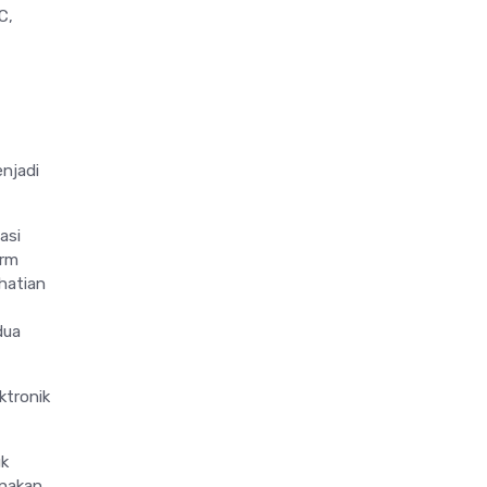
C,
enjadi
asi
orm
hatian
dua
ktronik
uk
unakan