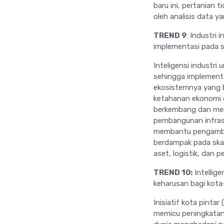
baru ini, pertanian
oleh analisis data y
TREND 9
: Industri 
implementasi pada se
Inteligensi industr
sehingga implementas
ekosistemnya yang 
ketahanan ekonomi di
berkembang dan meny
pembangunan infrastr
membantu pengambila
berdampak pada skal
aset, logistik, dan p
TREND 10:
Intellige
keharusan bagi kota
Inisiatif kota pintar
memicu peningkatan s