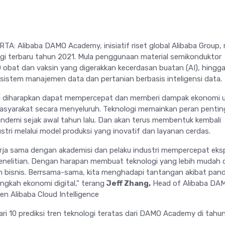
A: Alibaba DAMO Academy, inisiatif riset global Alibaba Group, m
logi terbaru tahun 2021. Mula penggunaan material semikonduktor
D obat dan vaksin yang digerakkan kecerdasan buatan (AI), hingg
sistem manajemen data dan pertanian berbasis inteligensi data.
i diharapkan dapat mempercepat dan memberi dampak ekonomi 
asyarakat secara menyeluruh. Teknologi memainkan peran pentin
demi sejak awal tahun lalu. Dan akan terus membentuk kembali
tri melalui model produksi yang inovatif dan layanan cerdas.
rja sama dengan akademisi dan pelaku industri mempercepat eksp
nelitian. Dengan harapan membuat teknologi yang lebih mudah 
 bisnis. Berrsama-sama, kita menghadapi tantangan akibat pan
gkah ekonomi digital,” terang
Jeff Zhang,
Head of Alibaba DA
n Alibaba Cloud Intelligence
dari 10 prediksi tren teknologi teratas dari DAMO Academy di tahu