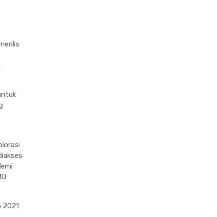
erilis
a
untuk
g
lorasi
diakses
demi
MO
n 2021