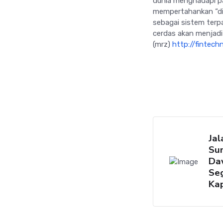
dunia menghadapi p
mempertahankan “dig
sebagai sistem terp
cerdas akan menjadi 
(mrz)
http://fintech
Jal
Su
Da
Seg
Kap