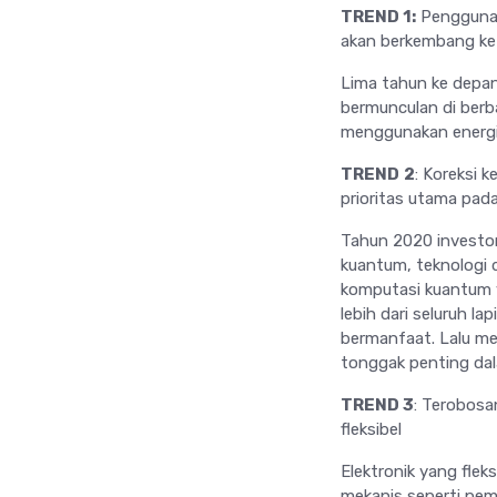
TREND 1:
Penggunaan
akan berkembang ke 
Lima tahun ke depan
bermunculan di berb
menggunakan energi b
TREND
2
: Koreksi 
prioritas utama pa
Tahun 2020 investor
kuantum, teknologi 
komputasi kuantum y
lebih dari seluruh l
bermanfaat. Lalu mem
tonggak penting da
TREND 3
: Terobosa
fleksibel
Elektronik yang fleks
mekanis seperti pem