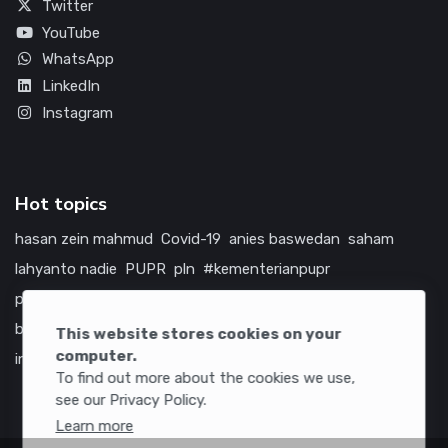
Twitter
YouTube
WhatsApp
LinkedIn
Instagram
Hot topics
hasan zein mahmud
Covid-19
anies baswedan
saham
lahyanto nadie
PUPR
pln
#kementerianpupr
prabowo subianto
betawi
jokowi
hutama karya
indonesia
bumn
jasa marga
jtts
china
tol
amerika serikat
This website stores cookies on your
computer.
infrastruktur
To find out more about the cookies we use,
see our Privacy Policy.
Learn more