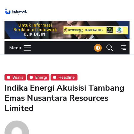
Skip
to
content
Menu
Bisnis
Energi
Headline
Indika Energi Akuisisi Tambang
Emas Nusantara Resources
Limited