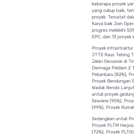
beberapa proyek yan
yang cukup baik, te
proyek. Tercatat da
Karya baik Join Ope
progres melebihi 50%
EPC, dan 13 proyek i
Proyek infrastruktu
JTTS Raus Tebing Ti
Jalan Oecussie di T
Dermaga Peldam 2 Ta
Pekanbaru (82%), Pr
Proyek Bendungan S
Waduk Bendo Lanjut
untuk proyek gedung
Seaview (95%), Proy
(99%), Proyek Rumah
Sedangkan untuk Pr
Proyek PLTM Harjosa
(72%), Proyek PLTG