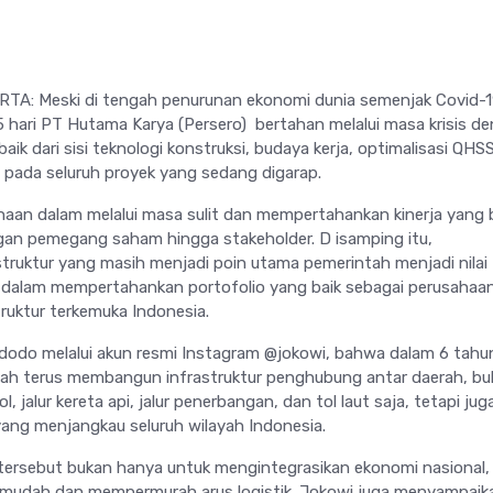
TA: Meski di tengah penurunan ekonomi dunia semenjak Covid-
 hari PT Hutama Karya (Persero) bertahan melalui masa krisis d
aik dari sisi teknologi konstruksi, budaya kerja, optimalisasi QHS
P pada seluruh proyek yang sedang digarap.
haan dalam melalui masa sulit dan mempertahankan kinerja yang 
ngan pemegang saham hingga stakeholder. D isamping itu,
ruktur yang masih menjadi poin utama pemerintah menjadi nilai
dalam mempertahankan portofolio yang baik sebagai perusahaa
uktur terkemuka Indonesia.
idodo melalui akun resmi Instagram @jokowi, bahwa dalam 6 tahu
intah terus membangun infrastruktur penghubung antar daerah, b
l, jalur kereta api, jalur penerbangan, dan tol laut saja, tetapi jug
 yang menjangkau seluruh wilayah Indonesia.
al tersebut bukan hanya untuk mengintegrasikan ekonomi nasional,
udah dan mempermurah arus logistik. Jokowi juga menyampaik