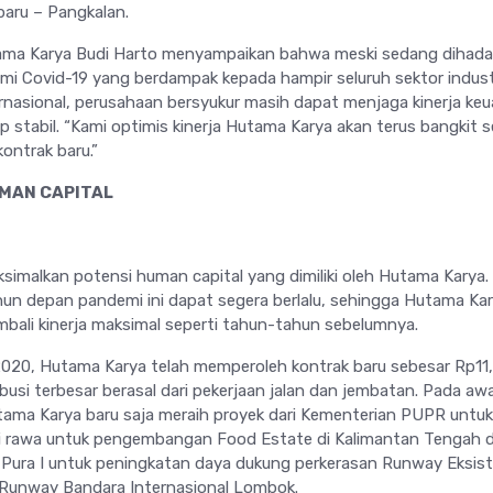
aru – Pangkalan.
ama Karya Budi Harto menyampaikan bahwa meski sedang dihad
i Covid-19 yang berdampak kepada hampir seluruh sektor industr
ernasional, perusahaan bersyukur masih dapat menjaga kinerja ke
p stabil. “Kami optimis kinerja Hutama Karya akan terus bangkit s
ontrak baru.”
MAN CAPITAL
simalkan potensi human capital yang dimiliki oleh Hutama Karya.
ahun depan pandemi ini dapat segera berlalu, sehingga Hutama Ka
bali kinerja maksimal seperti tahun-tahun sebelumnya.
020, Hutama Karya telah memperoleh kontrak baru sebesar Rp11
ibusi terbesar berasal dari pekerjaan jalan dan jembatan. Pada awa
ama Karya baru saja meraih proyek dari Kementerian PUPR untuk
i rawa untuk pengembangan Food Estate di Kalimantan Tengah 
 Pura I untuk peningkatan daya dukung perkerasan Runway Eksist
 Runway Bandara Internasional Lombok.