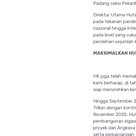
Padang seksi Pekanb
Direktur Utama Hut
pada tekanan pandem
nasional hingga int
pada level yang cuku
perolehan sejumlah k
MAKSIMALKAN HU
HK juga telah memak
kami berharap, di t
siap menorehkan kem
Hingga September 2
Triliun dengan kontr
November 2020, Hut
pembangunan irigas
proyek dari Angkasa
serta perpanjangan