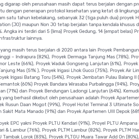
g digarap oleh perusahaan masih dapat terus berjalan dengan p
ntu dengan penerapan protokol kesehatan yang ketat di lingkung
lam satu tahun kebelakang, sebanyak 32 (tiga puluh dua) proyek 
ration (JO) maupun Non JO tetap berjalan tanpa kendala khusus 
. Angka ini terdiri dari 5 (lima) Proyek Gedung, 14 (empat belas) P
nfrastruktur lainnya.
r yang masih terus berjalan di 2020 antara lain Proyek Pembangu
nggi – Indrapura (82%), Proyek Dermaga Tanjung Mas (78%), Pro
imor Leste (66%), Proyek Waduk Gongseng Lanjutan (61%), Proyek
njung Mas (51% ), Proyek Irigasi Lhok Gucci (75%), Proyek Air L
oyek Irigasi Batang Toru (54%), Proyek Jembatan Pulau Balang II 
emantok (60%) Proyek Bandara Wirasaba Purbalingga (94%), Pro
an (71%) dan Proyek Bendungan Ladongi Lanjutan (64%). Kemud
 yang berhasil dikebut oleh perusahaan adalah Proyek Apartemen
ek Rusun Daan Mogot (99%), Proyel Hotel Terminal 3 Ultimate So
 Sakit Mata Manado (91%) dan Proyek Apartemen UIII Depok (68
oyek EPC yakni Proyek PLTU Kendari (91%), Proyel PLTU Ampana 
ri & Lambur (76%), Proyek PLTM Lambur (82%), Proyek PLTM Har
U Tambak Lorok (83%), Proyek PLTGU Muara Tawar Add On (80%)