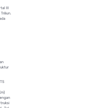
l III
riliun.
rada
an
uktur
TTS
Km)
dengan
truksi