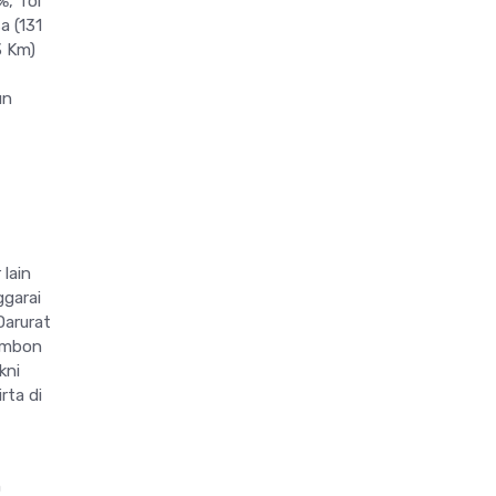
%, Tol
a (131
3 Km)
un
 lain
ggarai
Darurat
 Ambon
kni
ta di
n