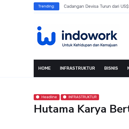
Skip
l Meningkat
Cadangan Devisa Turun dari US$15
Trending:
to
content
HOME
INFRASTRUKTUR
BISNIS
Headline
INFRASTRUKTUR
Hutama Karya Bert