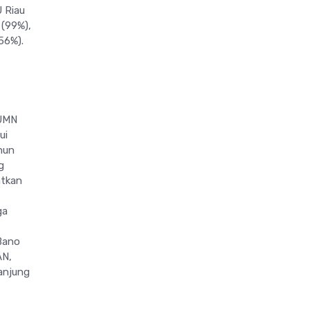
 Riau
 (99%),
56%).
BUMN
ui
hun
g
atkan
ga
Bano
AN,
anjung