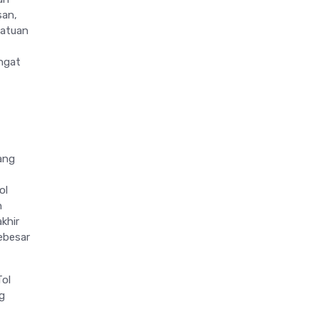
san,
satuan
ngat
ang
ol
h
khir
ebesar
Tol
g