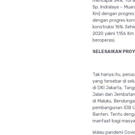
mencapai 34%, Tol B
Sp. Indralaya – Muar
Km) dengan progres 
dengan progres kons
konstruksi 16%. Seh
2020 yakni 1.156 Km
beroperasi.
SELESAIKAN PRO
Tak hanya itu, perus
yang tersebar di se
di DKI Jakarta, Tan
Jalan dan Jembatan B
di Maluku, Bendunga
pembangunan IDB Un
Banten. Tentu deng
manfaat bagi masyar
Walau pandemi Covi