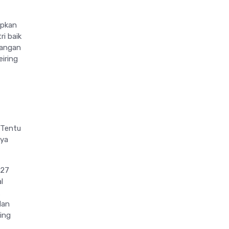
apkan
i baik
uangan
eiring
 Tentu
rya
,27
l
dan
ing