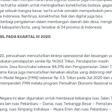
rastruktur adalah untuk meningkatkan konektivitas budaya, gaga
ai sebuah bangsa besar, serta untuk semakin memperkokoh per
Indonesia. Nantinya, konektivitas fisik dan digital juga bisa
 berbagi pengalaman dalam membangun daerah dan desa, mengi
4 kabupaten/kota, yang tersebar di 34 provinsi di Indonesia.
L PADA KUARTAL III 2020
2020, perusahaan mencatatkan kinerja operasional dan keuangan y
kukan pendapatan senilai Rp 14.063 Triliun. Pendapatan masih
 bisnis Jasa Konstruksi sebesar 84,31% dan Pengoperasian Jalan T
ama Karya juga mencatatkan kenaikan ekuitas yang didorong ole
n Modal Negara (PMN) sebesar Rp 3,5 Triliun pada Juli 2020 dan a
 memperoleh PMN melalui program Pemulihan Ekonomi Nasional s
gara ini akan digunakan untuk membiayai beberapa ruas Jalan 
ra lain ruas Pekanbaru – Dumai, ruas Terbanggi Besar – Pematan
ng, ruas Simpang Indralaya – Muara Enim dan ruas Pekanbaru –