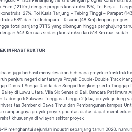
engkulu – Taba Penanjung (18 Km) dengan progres konstruksi 85
a Enim (121 Km) dengan progres konstruksi 19%, Tol Binjai – Langs
konstruksi 27%, Tol Kuala Tanjung – Tebing Tinggi – Parapat (14
truksi 53% dan Tol Indrapura – Kisaran (48 Km) dengan progres
ingga total panjang JTTS yang dibangun hingga penghujung tah
 dengan 643 Km ruas sedang konstruksi dan 513 Km ruas sudah
YEK INFRASTRUKTUR
ahaan juga berhasil menyelesaikan beberapa proyek infrasktruktur
luruh penjuru negeri diantaranya Proyek Double-Double Track Man
ggap Darurat Sungai Radda dan Sungai Rongkong serta Tanggap 
ailey di Luwu Utara, Villa Six Sense di Bali, Bandara Pattimura
n Ladongi di Sulawesi Tenggara, hingga 2 (dua) proyek gedung ya
iversitas Jember di Jawa Timur dan Pembangunan kampus Untir
an rampungnya proyek-proyek prioritas diatas dapat memberikan
akat khususnya di wilayah sekitar proyek.
d-19 menghantui sejumlah industri sepanjang tahun 2020, namu