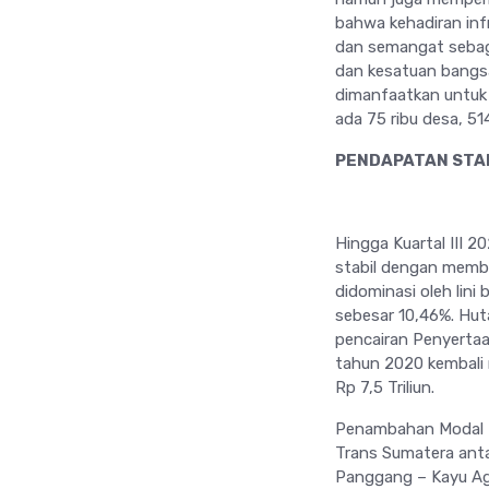
bahwa kehadiran inf
dan semangat sebag
dan kesatuan bangsa 
dimanfaatkan untuk
ada 75 ribu desa, 51
PENDAPATAN STABI
Hingga Kuartal III 
stabil dengan membu
didominasi oleh lini
sebesar 10,46%. Hut
pencairan Penyertaa
tahun 2020 kembali
Rp 7,5 Triliun.
Penambahan Modal Ne
Trans Sumatera anta
Panggang – Kayu Agu