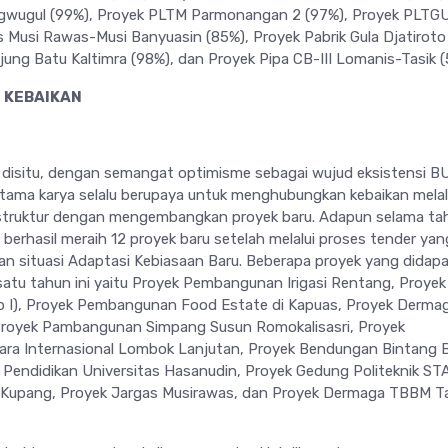
wugul (99%), Proyek PLTM Parmonangan 2 (97%), Proyek PLTGU
s Musi Rawas-Musi Banyuasin (85%), Proyek Pabrik Gula Djatiroto
jung Batu Kaltimra (98%), dan Proyek Pipa CB-III Lomanis-Tasik (
 KEBAIKAN
 disitu, dengan semangat optimisme sebagai wujud eksistensi 
tama karya selalu berupaya untuk menghubungkan kebaikan melal
truktur dengan mengembangkan proyek baru. Adapun selama ta
berhasil meraih 12 proyek baru setelah melalui proses tender yan
n situasi Adaptasi Kebiasaan Baru. Beberapa proyek yang didap
atu tahun ini yaitu Proyek Pembangunan Irigasi Rentang, Proyek
 I), Proyek Pembangunan Food Estate di Kapuas, Proyek Derma
royek Pambangunan Simpang Susun Romokalisasri, Proyek
a Internasional Lombok Lanjutan, Proyek Bendungan Bintang 
 Pendidikan Universitas Hasanudin, Proyek Gedung Politeknik ST
 Kupang, Proyek Jargas Musirawas, dan Proyek Dermaga TBBM T