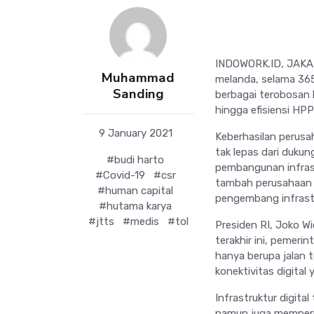
INDOWORK.ID, JAKAR
Muhammad
melanda, selama 365
Sanding
berbagai terobosan b
hingga efisiensi HP
9 January 2021
Keberhasilan perusa
tak lepas dari duku
#budi harto
pembangunan infrast
#Covid-19
#csr
tambah perusahaan 
#human capital
pengembang infrastr
#hutama karya
#jtts
#medis
#tol
Presiden RI, Joko W
terakhir ini, pemer
hanya berupa jalan to
konektivitas digital
Infrastruktur digit
namun juga memperm