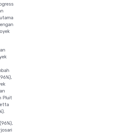
rogress
an
Hutama
dengan
royek
nan
yek
imbah
(96%),
yek
ian
 Pluit
etta
%).
(96%),
josari
,