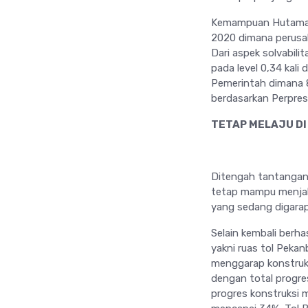
Kemampuan Hutama Ka
2020 dimana perusah
Dari aspek solvabili
pada level 0,34 kali
Pemerintah dimana 8
berdasarkan Perpres
TETAP MELAJU DI
Ditengah tantangan
tetap mampu menjal
yang sedang digarap
Selain kembali berh
yakni ruas tol Pekan
menggarap konstruks
dengan total progre
progres konstruksi 