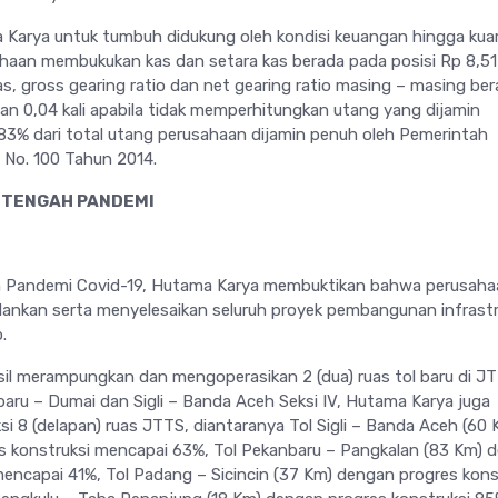
rya untuk tumbuh didukung oleh kondisi keuangan hingga kuarta
aan membukukan kas dan setara kas berada pada posisi Rp 8,51 T
tas, gross gearing ratio dan net gearing ratio masing – masing be
 dan 0,04 kali apabila tidak memperhitungkan utang yang dijamin
3% dari total utang perusahaan dijamin penuh oleh Pemerintah
 No. 100 Tahun 2014.
 TENGAH PANDEMI
 Pandemi Covid-19, Hutama Karya membuktikan bahwa perusaha
ankan serta menyelesaikan seluruh proyek pembangunan infrastr
.
asil merampungkan dan mengoperasikan 2 (dua) ruas tol baru di J
baru – Dumai dan Sigli – Banda Aceh Seksi IV, Hutama Karya juga
i 8 (delapan) ruas JTTS, diantaranya Tol Sigli – Banda Aceh (60 
s konstruksi mencapai 63%, Tol Pekanbaru – Pangkalan (83 Km) 
mencapai 41%, Tol Padang – Sicincin (37 Km) dengan progres kons