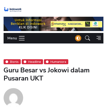
Skip
to
content
Menu
Bisnis
Headline
Humaniora
Guru Besar vs Jokowi dalam
Pusaran UKT