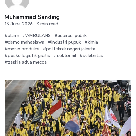
Muhammad Sanding
13 June 2026
3 min read
#alarm
#AMBULANS
#aspirasi publik
#demo mahasiswa
#industri pupuk
#kimia
#mesin produksi
#politeknik negeri jakarta
#posko logistik gratis
#sektor riil
#selebritas
#zaskia adya mecca