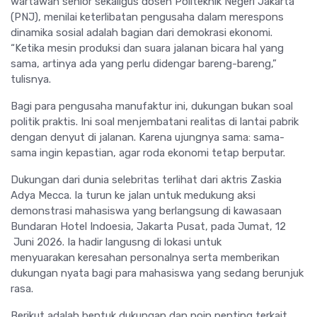
wartawan senior sekaligus dosen Politeknik Negeri Jakarta
(PNJ), menilai keterlibatan pengusaha dalam merespons
dinamika sosial adalah bagian dari demokrasi ekonomi.
“Ketika mesin produksi dan suara jalanan bicara hal yang
sama, artinya ada yang perlu didengar bareng-bareng,”
tulisnya.
Bagi para pengusaha manufaktur ini, dukungan bukan soal
politik praktis. Ini soal menjembatani realitas di lantai pabrik
dengan denyut di jalanan. Karena ujungnya sama: sama-
sama ingin kepastian, agar roda ekonomi tetap berputar.
Dukungan dari dunia selebritas terlihat dari aktris Zaskia
Adya Mecca. Ia turun ke jalan untuk medukung aksi
demonstrasi mahasiswa yang berlangsung di kawasaan
Bundaran Hotel Indoesia, Jakarta Pusat, pada Jumat, 12
Juni 2026. Ia hadir langusng di lokasi untuk
menyuarakan keresahan personalnya serta memberikan
dukungan nyata bagi para mahasiswa yang sedang berunjuk
rasa.
Berikut adalah bentuk dukungan dan poin penting terkait