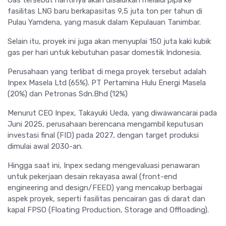
Gas tersebut nantinya akan disalurkan melalui pipa ke
fasilitas LNG baru berkapasitas 9,5 juta ton per tahun di
Pulau Yamdena, yang masuk dalam Kepulauan Tanimbar.
Selain itu, proyek ini juga akan menyuplai 150 juta kaki kubik
gas per hari untuk kebutuhan pasar domestik Indonesia.
Perusahaan yang terlibat di mega proyek tersebut adalah
Inpex Masela Ltd (65%). PT Pertamina Hulu Energi Masela
(20%) dan Petronas Sdn.Bhd (12%)
Menurut CEO Inpex, Takayuki Ueda, yang diwawancarai pada
Juni 2025, perusahaan berencana mengambil keputusan
investasi final (FID) pada 2027, dengan target produksi
dimulai awal 2030-an.
Hingga saat ini, Inpex sedang mengevaluasi penawaran
untuk pekerjaan desain rekayasa awal (front-end
engineering and design/FEED) yang mencakup berbagai
aspek proyek, seperti fasilitas pencairan gas di darat dan
kapal FPSO (Floating Production, Storage and Offloading).