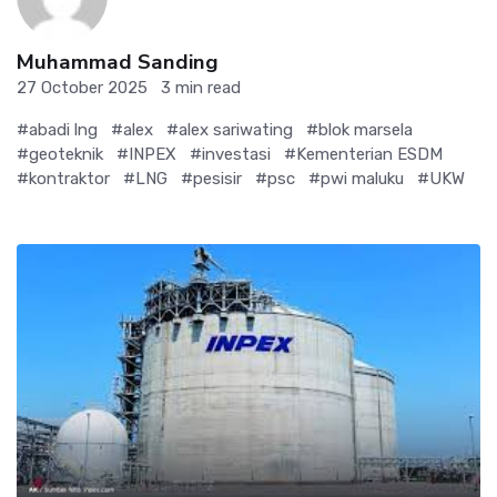
Muhammad Sanding
27 October 2025
3 min read
#abadi lng
#alex
#alex sariwating
#blok marsela
#geoteknik
#INPEX
#investasi
#Kementerian ESDM
#kontraktor
#LNG
#pesisir
#psc
#pwi maluku
#UKW