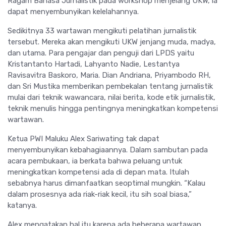
Ragam Bahasa Jurnalistik pada workshop menjelang UKW, ia
dapat menyembunyikan kelelahannya.
Sedikitnya 33 wartawan mengikuti pelatihan jurnalistik
tersebut. Mereka akan mengikuti UKW jenjang muda, madya,
dan utama. Para pengajar dan penguji dari LPDS yaitu
Kristantanto Hartadi, Lahyanto Nadie, Lestantya
Ravisavitra Baskoro, Maria. Dian Andriana, Priyambodo RH,
dan Sri Mustika memberikan pembekalan tentang jurnalistik
mulai dari teknik wawancara, nilai berita, kode etik jurnalistik,
teknik menulis hingga pentingnya meningkatkan kompetensi
wartawan.
Ketua PWI Maluku Alex Sariwating tak dapat
menyembunyikan kebahagiaannya. Dalam sambutan pada
acara pembukaan, ia berkata bahwa peluang untuk
meningkatkan kompetensi ada di depan mata. Itulah
sebabnya harus dimanfaatkan seoptimal mungkin. “Kalau
dalam prosesnya ada riak-riak kecil, itu sih soal biasa,”
katanya.
Alex mengatakan hal itu karena ada beberapa wartawan