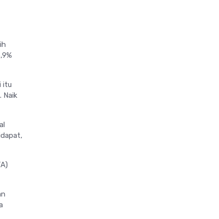
ih
3,9%
 itu
. Naik
al
idapat,
TA)
an
a