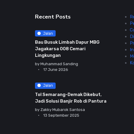
Recent Posts
R
P
C
Jalan
Di
Bau Busuk Limbah Dapur MBG
Pr
Jagakarsa 008 Cemari
In
Lingkungan
M
K
by
Muhammad Sanding
17 June 2026
Jalan
Tol Semarang-Demak Dikebut,
Jadi Solusi Banjir Rob di Pantura
by
Zakky Mubarok Santosa
13 September 2025