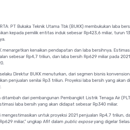
TA: PT Bukaka Teknik Utama Tbk (BUKK) membukukan laba bers
ikan kepada pemilik entitas induk sebesar Rp423,6 miliar, turun 1
ya.
K menargetkan kenaikan pendapatan dan laba bersihnya. Estimasi
lan sebesar Rp4,7 triliun, dan laba bersih Rp629 miliar pada 2021
0.
selaku Direktur BUKK menuturkan, dari segmen bisnis konvension
n penjualan senilai Rp3 triliun. Proyeksi laba bersih yang akan d
.
 ditambah dari pembangunan Pembangkit Listrik Tenaga Air (PL
 Estimasi laba bersih yang akan didapat sebesar Rp340 miliar.
i mengestimasikan untuk proyeksi 2021 penjualan Rp4,7 triliun, d
 Rp629 miliar,” ungkap Afif dalam
public expose
yang digelar Selas