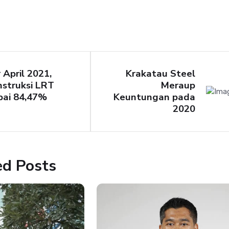
 April 2021,
Krakatau Steel
struksi LRT
Meraup
pai 84,47%
Keuntungan pada
2020
ed Posts