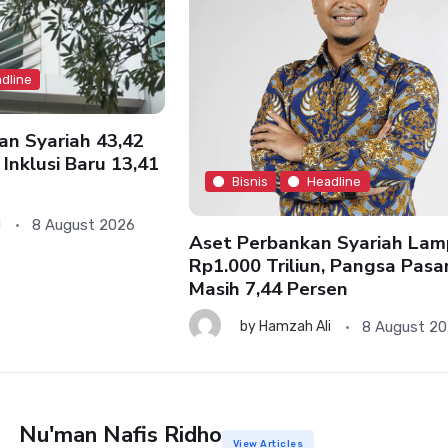
dline
an Syariah 43,42
 Inklusi Baru 13,41
Bisnis
Headline
8 August 2026
i
Aset Perbankan Syariah Lam
Rp1.000 Triliun, Pangsa Pasa
Masih 7,44 Persen
8 August 2
by
Hamzah Ali
Nu'man Nafis Ridho
View Articles