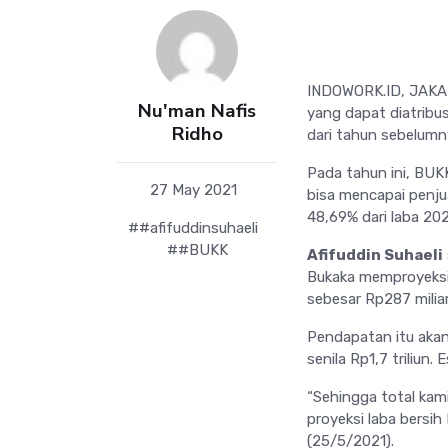
INDOWORK.ID, JAKAR
Nu'man Nafis
yang dapat diatribus
Ridho
dari tahun sebelumn
Pada tahun ini, BUK
27 May 2021
bisa mencapai penjua
48,69% dari laba 202
##afifuddinsuhaeli
##BUKK
Afifuddin Suhaeli
Bukaka memproyeksika
sebesar Rp287 miliar
Pendapatan itu akan
senila Rp1,7 triliun.
“Sehingga total kam
proyeksi laba bersih
(25/5/2021).