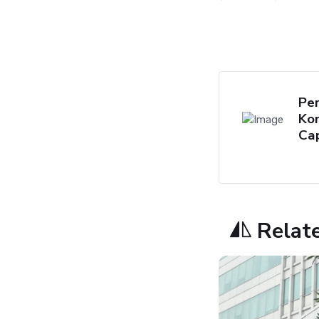
Per
Kon
Ca
Relat