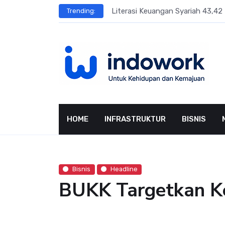
Skip
sar Terbesar
Literasi Keuangan Syariah 43,42 
Trending:
to
content
HOME
INFRASTRUKTUR
BISNIS
Bisnis
Headline
BUKK Targetkan K