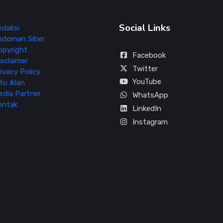
Social Links
edaksi
edoman Siber
opyright
Facebook
sclaimer
Twitter
ivacy Policy
YouTube
fo Iklan
edia Partner
WhatsApp
ontak
LinkedIn
Instagram