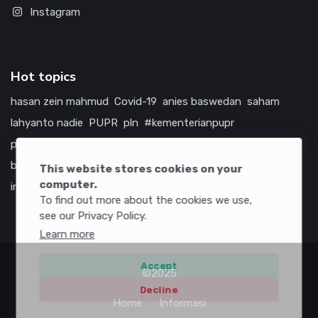
Instagram
Hot topics
hasan zein mahmud
Covid-19
anies baswedan
saham
lahyanto nadie
PUPR
pln
#kementerianpupr
prabowo subianto
betawi
jokowi
hutama karya
indonesia
bumn
jasa marga
jtts
china
tol
amerika serikat
This website stores cookies on your
computer.
infrastruktur
To find out more about the cookies we use,
see our Privacy Policy.
Learn more
Accept
©2025
Decline
Home
Informasi