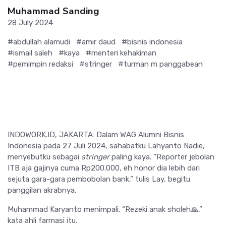
Muhammad Sanding
28 July 2024
#abdullah alamudi
#amir daud
#bisnis indonesia
#ismail saleh
#kaya
#menteri kehakiman
#pemimpin redaksi
#stringer
#turman m panggabean
INDOWORK.ID, JAKARTA: Dalam WAG Alumni Bisnis
Indonesia pada 27 Juli 2024, sahabatku Lahyanto Nadie,
menyebutku sebagai
stringer
paling kaya. “Reporter jebolan
ITB aja gajinya cuma Rp200.000, eh honor dia lebih dari
sejuta gara-gara pembobolan bank,” tulis Lay, begitu
panggilan akrabnya.
Muhammad Karyanto menimpali. “Rezeki anak sholeh🙏,”
kata ahli farmasi itu.