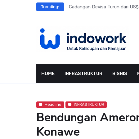
Skip
l Meningkat
Cadangan Devisa Turun dari US$15
Trending:
to
content
HOME
INFRASTRUKTUR
BISNIS
Headline
INFRASTRUKTUR
Bendungan Ameroro 
Konawe