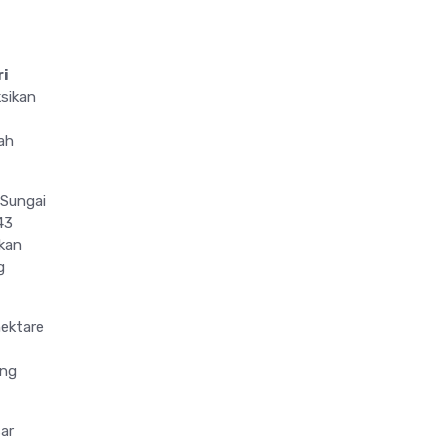
ri
sikan
ah
Sungai
43
kan
g
ektare
ang
ar