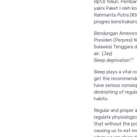
Rp1,6 triliun. Pemb
yakni Paket I oleh 
Rahmanta Putra (KSO
progres konstruksin
Bendungan Ameroro m
Presiden (Perpres)
Sulawesi Tenggara 
air. (Jay)
Sleep deprivation””
Sleep plays a vital r
get the recommended
have serious conseq
diminishing of regul
habits.
Regular and proper a
regulate physiologi
that without the pr
causing us to eat m