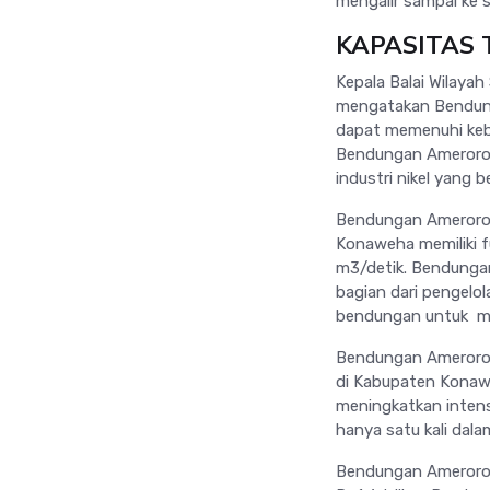
mengalir sampai ke s
KAPASITAS
Kepala Balai Wilaya
mengatakan Bendung
dapat memenuhi kebu
Bendungan Ameroro j
industri nikel yang
Bendungan Ameroro 
Konaweha memiliki f
m3/detik. Bendunga
bagian dari pengelo
bendungan untuk meng
Bendungan Ameroro j
di Kabupaten Konawe
meningkatkan inten
hanya satu kali dala
Bendungan Ameroro 