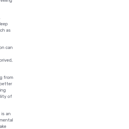
feeling
,
leep
uch as
ion can
prived,
ng from
better
ing
lity of
 is an
imental
take