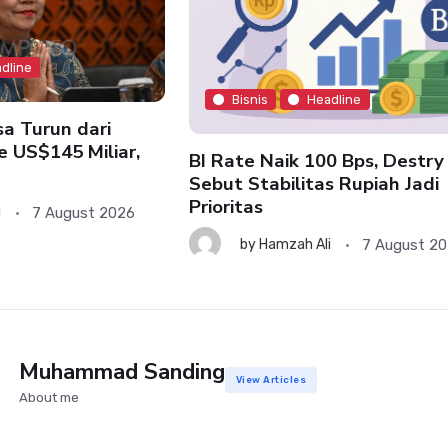
dline
Bisnis
Headline
a Turun dari
e US$145 Miliar,
BI Rate Naik 100 Bps, Destry
Sebut Stabilitas Rupiah Jadi
Prioritas
7 August 2026
i
7 August 2
by
Hamzah Ali
Muhammad Sanding
View Articles
About me