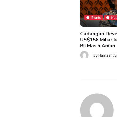
Bisnis
Hea
Bisnis
Headline
Cadangan Devis
US$156 Miliar k
BI: Masih Aman
SK: Ekonomi RI Tetap Tahan
nting meski Risiko Global
by
Hamzah Al
ningkat
7 August 2026
by
Hamzah Ali