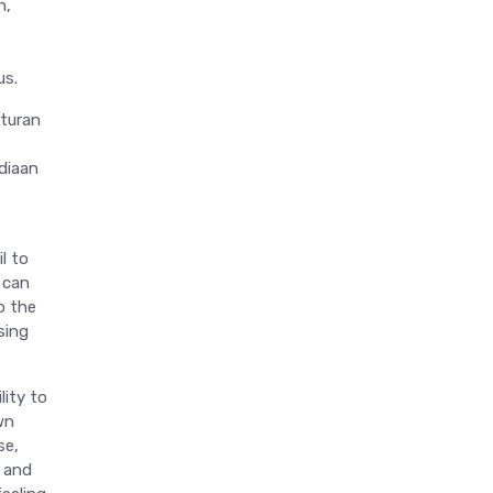
n,
us.
aturan
diaan
l to
 can
o the
sing
lity to
wn
se,
, and