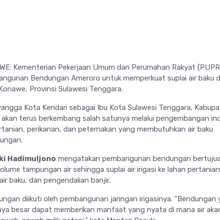
E: Kementerian Pekerjaan Umum dan Perumahan Rakyat (PUPR)
gunan Bendungan Ameroro untuk memperkuat suplai air baku 
 Konawe, Provinsi Sulawesi Tenggara.
angga Kota Kendari sebagai Ibu Kota Sulawesi Tenggara, Kabup
 akan terus berkembang salah satunya melalui pengembangan ind
pertanian, perikanan, dan peternakan yang membutuhkan air baku
dungan.
ki Hadimuljono
mengatakan pembangunan bendungan bertuju
lume tampungan air sehingga suplai air irigasi ke lahan pertanian
air baku, dan pengendalian banjir.
gan diikuti oleh pembangunan jaringan irigasinya. “Bendungan
aya besar dapat memberikan manfaat yang nyata di mana air aka