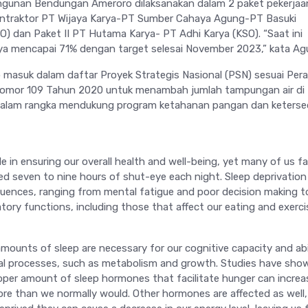
angunan Bendungan Ameroro dilaksanakan dalam 2 paket pekerjaa
kontraktor PT Wijaya Karya-PT Sumber Cahaya Agung-PT Basuki
) dan Paket II PT Hutama Karya- PT Adhi Karya (KSO). “Saat ini
ya mencapai 71% dengan target selesai November 2023,” kata Ag
asuk dalam daftar Proyek Strategis Nasional (PSN) sesuai Per
 Nomor 109 Tahun 2020 untuk menambah jumlah tampungan air di
dalam rangka mendukung program ketahanan pangan dan keterse
ole in ensuring our overall health and well-being, yet many of us fai
 seven to nine hours of shut-eye each night. Sleep deprivation
uences, ranging from mental fatigue and poor decision making t
atory functions, including those that affect our eating and exerci
mounts of sleep are necessary for our cognitive capacity and abi
cal processes, such as metabolism and growth. Studies have sho
oper amount of sleep hormones that facilitate hunger can increa
ore than we normally would. Other hormones are affected as well