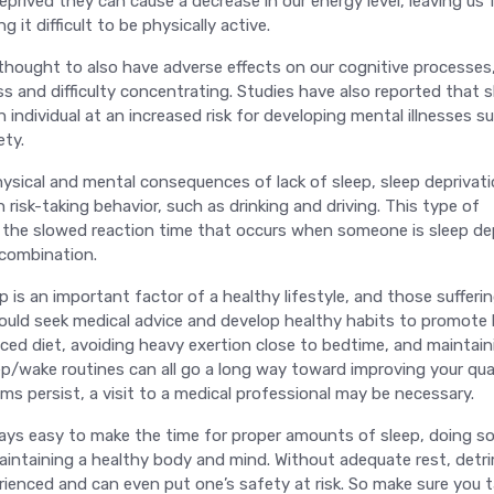
prived they can cause a decrease in our energy level, leaving us 
it difficult to be physically active.
 thought to also have adverse effects on our cognitive processes
s and difficulty concentrating. Studies have also reported that s
n individual at an increased risk for developing mental illnesses s
ety.
hysical and mental consequences of lack of sleep, sleep deprivat
n risk-taking behavior, such as drinking and driving. This type of
h the slowed reaction time that occurs when someone is sleep de
combination.
 is an important factor of a healthy lifestyle, and those sufferi
hould seek medical advice and develop healthy habits to promote 
nced diet, avoiding heavy exertion close to bedtime, and maintain
ep/wake routines can all go a long way toward improving your qua
lems persist, a visit to a medical professional may be necessary.
ays easy to make the time for proper amounts of sleep, doing so
aintaining a healthy body and mind. Without adequate rest, detr
ienced and can even put one’s safety at risk. So make sure you 