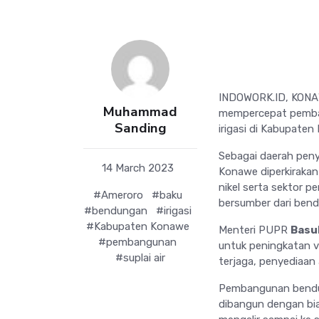
INDOWORK.ID, KONAW
Muhammad
mempercepat pemban
Sanding
irigasi di Kabupaten
Sebagai daerah peny
14 March 2023
Konawe diperkirakan
nikel serta sektor 
#Ameroro
#baku
bersumber dari ben
#bendungan
#irigasi
#Kabupaten Konawe
Menteri PUPR
Basu
#pembangunan
untuk peningkatan vo
#suplai air
terjaga, penyediaan 
Pembangunan bendun
dibangun dengan bi