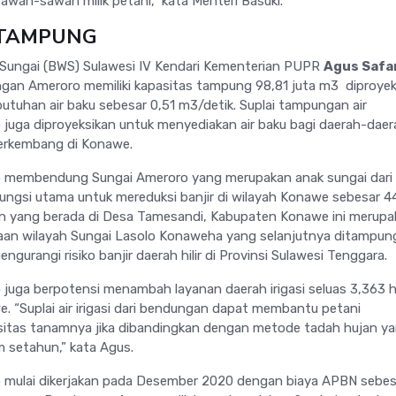
awah-sawah milik petani,” kata Menteri Basuki.
 TAMPUNG
h Sungai (BWS) Sulawesi IV Kendari Kementerian PUPR
Agus Safa
an Ameroro memiliki kapasitas tampung 98,81 juta m3 diproyek
tuhan air baku sebesar 0,51 m3/detik. Suplai tampungan air
uga diproyeksikan untuk menyediakan air baku bagi daerah-daer
 berkembang di Konawe.
membendung Sungai Ameroro yang merupakan anak sungai dari 
ungsi utama untuk mereduksi banjir di wilayah Konawe sebesar 4
n yang berada di Desa Tamesandi, Kabupaten Konawe ini merupa
laan wilayah Sungai Lasolo Konaweha yang selanjutnya ditampun
urangi risiko banjir daerah hilir di Provinsi Sulawesi Tenggara.
uga berpotensi menambah layanan daerah irigasi seluas 3,363 h
. “Suplai air irigasi dari bendungan dapat membantu petani
sitas tanamnya jika dibandingkan dengan metode tadah hujan y
m setahun,” kata Agus.
mulai dikerjakan pada Desember 2020 dengan biaya APBN sebes