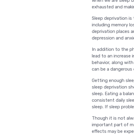
when we are sleep de
exhausted and making 
Sleep deprivation is
including memory los
deprivation places a
depression and anxi
In addition to the p
lead to an increase i
behavior, along wit
can be a dangerous 
Getting enough sleep
sleep deprivation s
sleep. Eating a bala
consistent daily sle
sleep. If sleep prob
Though it is not alw
important part of m
effects may be exper