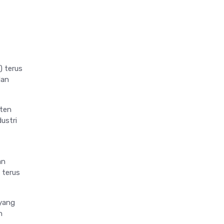
 terus
dan
aten
ustri
an
 terus
 yang
n