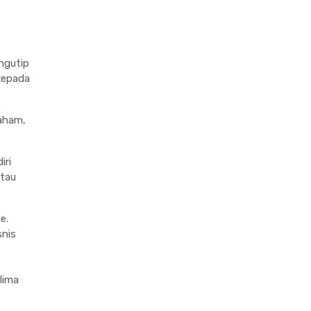
ngutip
kepada
aham,
iri
atau
e.
snis
lima