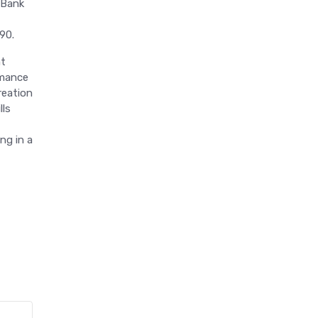
 Bank
90.
nt
rmance
reation
lls
ng in a