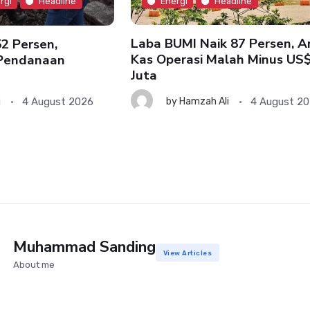
Energi
Headline
rgi
Headline
Laba BUMI Naik 87 Persen, A
2 Persen,
Kas Operasi Malah Minus US
 Pendanaan
Juta
4 August 2
4 August 2026
by
Hamzah Ali
i
Muhammad Sanding
View Articles
About me