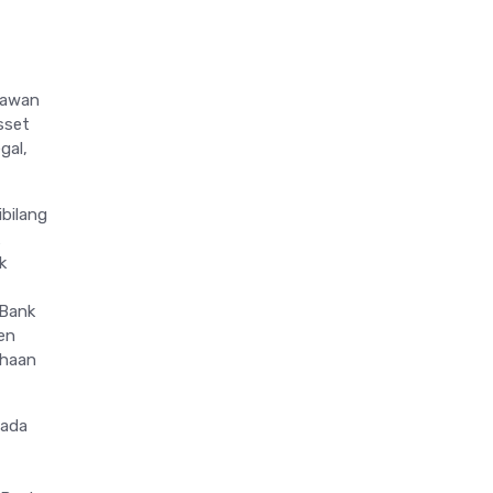
mawan
sset
gal,
ibilang
k
 Bank
en
ahaan
pada