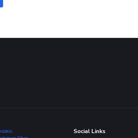
Social Links
edaksi
edoman Siber