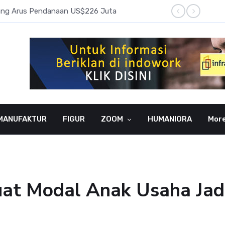
pang Arus Pendanaan US$226 Juta
Laba B
MANUFAKTUR
FIGUR
ZOOM
HUMANIORA
Mor
uat Modal Anak Usaha Jad