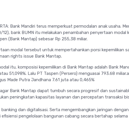
TA: Bank Mandiri terus memperkuat permodalan anak usaha. Me
0/12), bank BUMN itu melakukan penambahan penyertaan modal 
pen (Bank Mantap) sebesar Rp 255,38 miliar.
aan modal tersebut untuk mempertahankan porsi kepemilikan s
aan rights issue Bank Mantap.
dal itu, komposisi kepemilikan di Bank Mantap adalah Bank Mand
r atau 51,098%. Lalu PT Taspen (Persero) menguasai 793.68 miliar.
gus Made Putra Jandhana 7.61 juta atau 0,465%
gar Bank Mantap dapat tumbuh secara progresif dan sustainabl
ukan peningkatan kapasitas layanan dan percepatan transaksi bi
banking dan digitalisasi. Serta mengembangkan jaringan dengan
 efisiensi pengelolaan bangunan cabang secara bertahap selama 