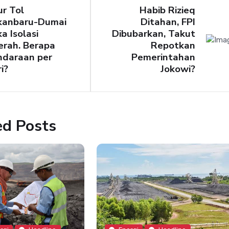
ur Tol
Habib Rizieq
kanbaru-Dumai
Ditahan, FPI
a Isolasi
Dibubarkan, Takut
erah. Berapa
Repotkan
ndaraan per
Pemerintahan
i?
Jokowi?
ed Posts