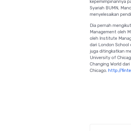
kepemimpinannya pad
Syariah BUMN, Mand
menyelesaikan pendi
Dia pernah mengikut
Management oleh Mar
oleh Institute Mana
dari London School o
juga ditingkatkan me
University of Chica
Changing World dari
Chicago.
http://fin