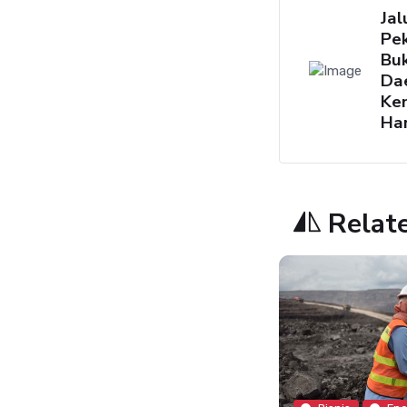
Jal
Pe
Buk
Da
Ke
Har
Relat