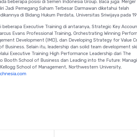
a beberapa posisi di Semen Indonesia Group. Baca juga: Merger
iri Jadi Pemegang Saham Terbesar Darmawan diketahui telah
dikannya di Bidang Hukum Perdata, Universitas Sriwijaya pada 19
i beberapa Executive Training di antaranya, Strategic Key Accou
cus Evans Professional Training, Orchestrating Winning Perfo
gement Development (IMD), dan Developing Strategy for Value C
f Business. Selain itu, leadership dan solid team development ski
lalui Executive Training High Performance Leadership dari The
go Booth School of Business dan Leading into the Future: Managi
 Kellogg School of Management, Northwestern University,
technesia.com