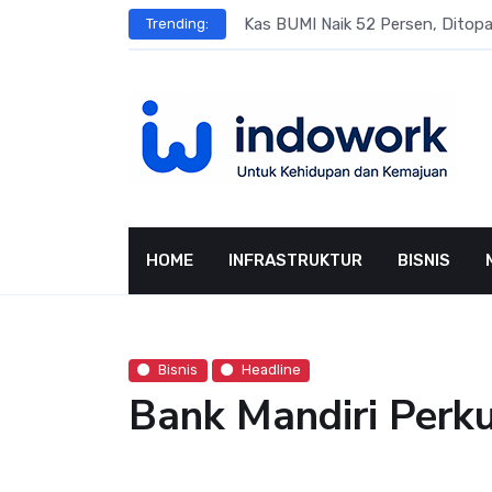
Skip
s
Kas BUMI Naik 52 Persen, Dito
Trending:
to
content
HOME
INFRASTRUKTUR
BISNIS
Bisnis
Headline
Bank Mandiri Perk