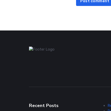
Post comment
Recent Posts
R
P