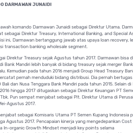
DO DARMAWAN JUNAIDI
di bawah komando Darmawan Junaidi sebagai Direktur Utama. Dar
 sebagai Direktur Treasury, International Banking, and Special A
si ini, Darmawan bertanggung jawab atas upaya loan recovery, le
si transaction banking wholesale segment.
gai Direktur Treasury sejak Agustus tahun 2017. Darmawan bisa d
 di Bank Mandiri lebih banyak di bidang treasury sejak merger Bank
lalu. Kemudian pada tahun 2016 menjadi Group Head Treasury Ban
ercatat pernah menduduki bidang distribusi. Dia pernah bertugas
O Bali dan Nusa Tenggara Bank Mandiri pada tahun 2015. Selain di
 2016 hingga 2017 ditugaskan sebagai Direktur Keuangan PT Sem
, Tbk. Pun sempat menjabat sebagai Plt. Direktur Utama di Perus
Mei-Agustus 2017.
njabat sebagai Komisaris Utama PT Semen Kupang Indonesia 
ga Agustus 2017. Pencapaian kinerja yang mengedepankan Cost
a In-organic Growth Mindset menjadi key points selama