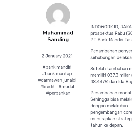
INDOWORK.ID, JAKAR
Muhammad
prospektus Rabu (3
Sanding
PT Bank Mandiri Tas
Penambahan penyert
2 January 2021
sehubungan pelaksan
#bank mandiri
Setelah tambahan mo
#bank mantap
memiliki 837.3 milia
#darmawan junaidi
48,437% dan Ida Ba
#kredit
#modal
Penambahan modal a
#perbankan
Sehingga bisa melak
dengan melakukan
pengembangan core 
menerapkan strategi
tahun ke depan.