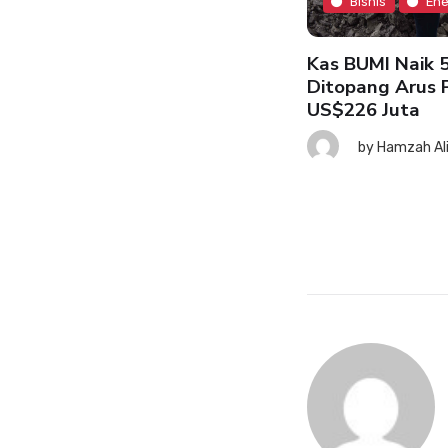
Bisnis
Ene
Kas BUMI Naik 5
Ditopang Arus
Bisnis
Headline
US$226 Juta
by
Hamzah Al
verse Stock Split GOTO:
smetik yang Bunuh Likuiditas
by
Muhammad Sanding
4 August 2026