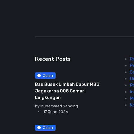
Recent Posts
R
P
C
Jalan
Di
Bau Busuk Limbah Dapur MBG
Pr
Jagakarsa 008 Cemari
In
Lingkungan
M
K
by
Muhammad Sanding
17 June 2026
Jalan