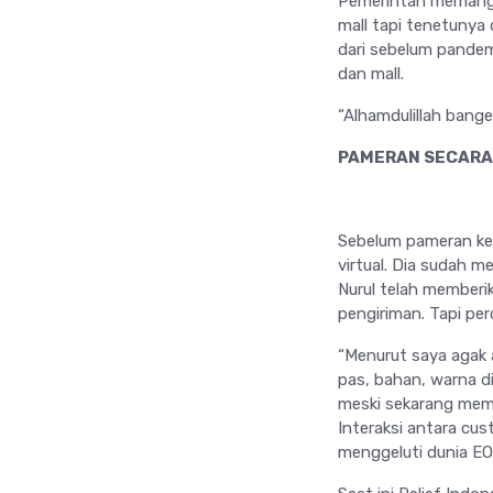
Pemerintah memang 
mall tapi tenetunya
dari sebelum pandem
dan mall.
“Alhamdulillah bange
PAMERAN SECARA
Sebelum pameran kem
virtual. Dia sudah m
Nurul telah memberi
pengiriman. Tapi per
“Menurut saya agak 
pas, bahan, warna di
meski sekarang meman
Interaksi antara cu
menggeluti dunia EO 