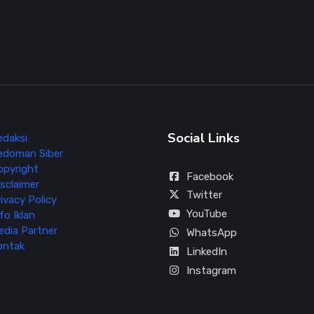
Social Links
edaksi
edoman Siber
opyright
Facebook
sclaimer
Twitter
ivacy Policy
YouTube
fo Iklan
edia Partner
WhatsApp
ontak
LinkedIn
Instagram