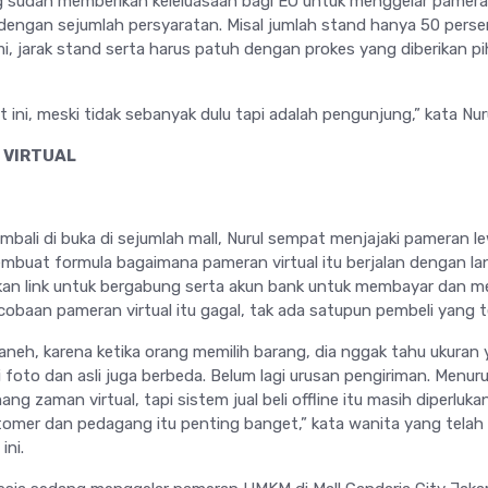
sudah memberikan keleluasaan bagi EO untuk menggelar pamera
 dengan sejumlah persyaratan. Misal jumlah stand hanya 50 perse
i, jarak stand serta harus patuh dengan prokes yang diberikan p
t ini, meski tidak sebanyak dulu tapi adalah pengunjung,” kata Nuru
 VIRTUAL
bali di buka di sejumlah mall, Nurul sempat menjajaki pameran l
embuat formula bagaimana pameran virtual itu berjalan dengan lan
kan link untuk bergabung serta akun bank untuk membayar dan 
cobaan pameran virtual itu gagal, tak ada satupun pembeli yang te
aneh, karena ketika orang memilih barang, dia nggak tahu ukuran
 foto dan asli juga berbeda. Belum lagi urusan pengiriman. Menur
g zaman virtual, tapi sistem jual beli offline itu masih diperlukan
stomer dan pedagang itu penting banget,” kata wanita yang telah
ini.