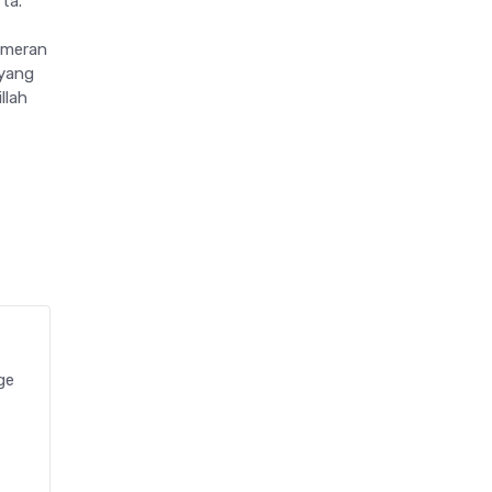
ta.
ameran
 yang
llah