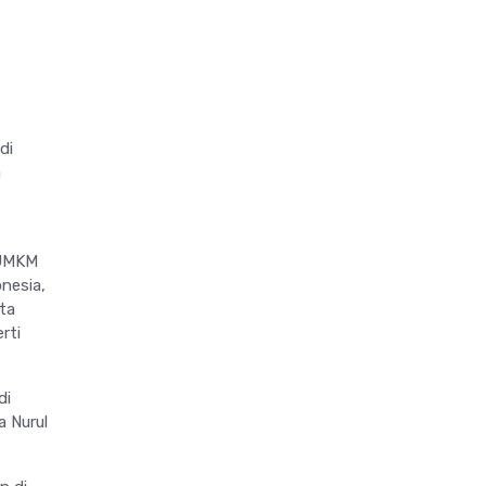
di
a
 UMKM
nesia,
ta
rti
di
a Nurul