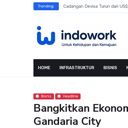
Skip
l Meningkat
Cadangan Devisa Turun dari US$15
Trending:
to
content
HOME
INFRASTRUKTUR
BISNIS
Bisnis
Headline
Bangkitkan Ekonom
Gandaria City