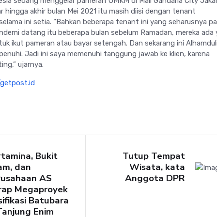
onesia sedang menggelar pameran UMKM di Mall Gandaria City Jakar
 hingga akhir bulan Mei 2021 itu masih diisi dengan tenant
elama ini setia. “Bahkan beberapa tenant ini yang seharusnya p
 Pandemi datang itu beberapa bulan sebelum Ramadan, mereka ada
k ikut pameran atau bayar setengah. Dan sekarang ini Alhamduli
penuhi. Jadi ini saya memenuhi tanggung jawab ke klien, karena
ing,” ujarnya.
/getpost.id
tamina, Bukit
Tutup Tempat
am, dan
Wisata, kata
rusahaan AS
Anggota DPR
rap Megaproyek
ifikasi Batubara
Tanjung Enim