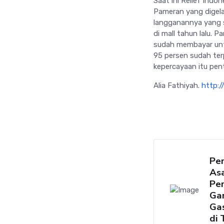
Saat ini Relief Ind
Pameran yang digelar
langganannya yang s
di mall tahun lalu.
sudah membayar untu
95 persen sudah ter
kepercayaan itu pent
Alia Fathiyah.
http:/
Per
As
Pe
Ga
Gas
di 