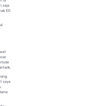
n di
n saja
ihak EO
l.
ewat
car.
metode
rtarik.
 yang
ut saya
.
 lama