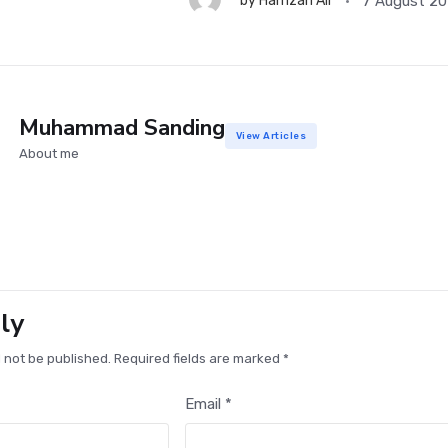
7 August 2
by
Hamzah Ali
Muhammad Sanding
View Articles
About me
ly
l not be published. Required fields are marked *
Email *