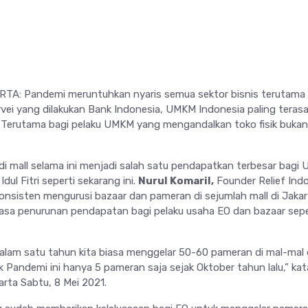
TA: Pandemi meruntuhkan nyaris semua sektor bisnis terutama 
rvei yang dilakukan Bank Indonesia, UMKM Indonesia paling teras
 Terutama bagi pelaku UMKM yang mengandalkan toko fisik bukan
i mall selama ini menjadi salah satu pendapatkan terbesar bagi
ul Fitri seperti sekarang ini.
Nurul Komaril,
Founder Relief Indo
konsisten mengurusi bazaar dan pameran di sejumlah mall di Jakar
sa penurunan pendapatan bagi pelaku usaha EO dan bazaar sepe
lam satu tahun kita biasa menggelar 50-60 pameran di mal-mal 
 Pandemi ini hanya 5 pameran saja sejak Oktober tahun lalu,” kat
karta Sabtu, 8 Mei 2021.