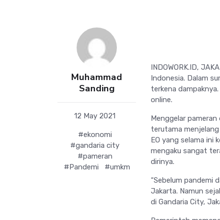
INDOWORK.ID, JAKAR
Muhammad
Indonesia. Dalam su
Sanding
terkena dampaknya.
online.
12 May 2021
Menggelar pameran d
terutama menjelang Id
#ekonomi
EO yang selama ini 
#gandaria city
mengaku sangat tera
#pameran
dirinya.
#Pandemi
#umkm
“Sebelum pandemi da
Jakarta. Namun sejak
di Gandaria City, Ja