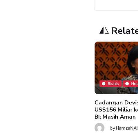
Relat
Bisnis
Hea
Bisnis
Headline
Cadangan Devis
US$156 Miliar k
BI: Masih Aman
SK: Ekonomi RI Tetap Tahan
nting meski Risiko Global
by
Hamzah Al
ningkat