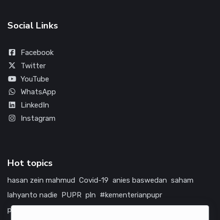
Social Links
Facebook
Twitter
YouTube
WhatsApp
LinkedIn
Instagram
Hot topics
hasan zein mahmud
Covid-19
anies baswedan
saham
lahyanto nadie
PUPR
pln
#kementerianpupr
prabowo subianto
betawi
jokowi
hutama karya
indonesia