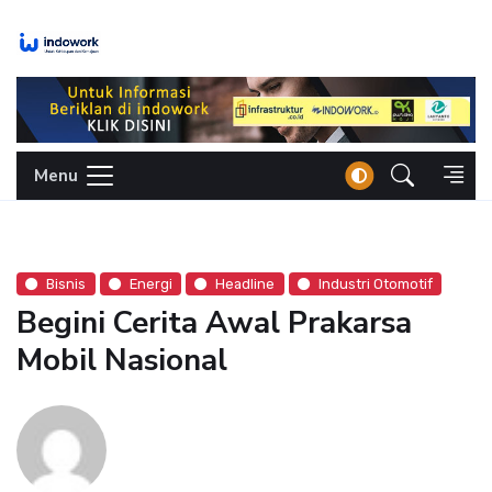
Skip
to
content
Menu
Bisnis
Energi
Headline
Industri Otomotif
Begini Cerita Awal Prakarsa
Mobil Nasional