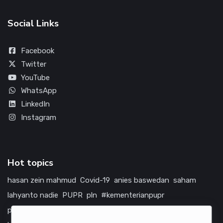
Social Links
Facebook
Twitter
YouTube
WhatsApp
LinkedIn
Instagram
Hot topics
hasan zein mahmud
Covid-19
anies baswedan
saham
lahyanto nadie
PUPR
pln
#kementerianpupr
prabowo subianto
betawi
jokowi
hutama karya
indonesia