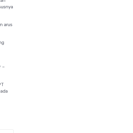
gan
ususnya
n arus
ng
r –
PT
pada