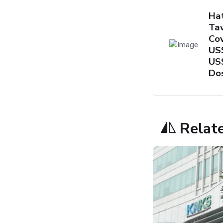
Hat
Ta
Co
US
US$
Dos
Relat