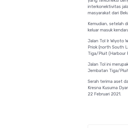
yang terkoneksi den
interkonektivitas j
masyarakat dari Beka
Kemudian, setelah d
keluar masuk kendara
Jalan Tol Ir Wiyoto
Priok (north South 
Tiga/Pluit (Harbour
Jalan Tol ini merup
Jembatan Tiga/Pluit
Serah terima aset d
Kresna Kusuma Dyan
22 Februari 2021.