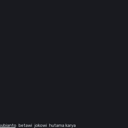
subianto
betawi
jokowi
hutama karya