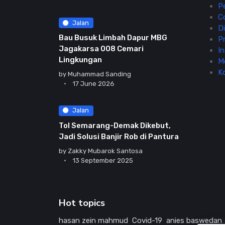
P
C
Jalan
Di
Bau Busuk Limbah Dapur MBG
Pr
Jagakarsa 008 Cemari
In
Lingkungan
M
K
by
Muhammad Sanding
17 June 2026
Jalan
Tol Semarang-Demak Dikebut,
Jadi Solusi Banjir Rob di Pantura
by
Zakky Mubarok Santosa
13 September 2025
Hot topics
hasan zein mahmud
Covid-19
anies baswedan