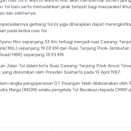
gan ruas tol Ir. Wiyoto Wiyono MSc akan membentuk sistem jarin
alan tol baru serta memudahkan jarak tempuh bagi masyarakat kh
si dan sekitarnya.
ioperasilannya gerbang tol ini juga diharapkan dapat meningkatka
an pada kedua ruas tol.
 Wiyono Msc sepanjang 33 Km terbagi menjadi ruas Cawang-Tanju
Link/NSL) sepanjang 19,03 KM dan Ruas Tanjung Priok-Jembatan
 Road/HBR) sepanjang 13,93 KM.
akan Jalan Tol dalam kota Ruas Cawang-Tanjung Priok-Ancol Timu
 yang diresmikan oleh Presiden Soeharto pada 13 April 1987.
alam rangka pengoperasian GT Pisangan telah dilaksanakan oleh 
dra Marga (KKDM) selaku pengelola Tol Becakayu kepada CMNP 