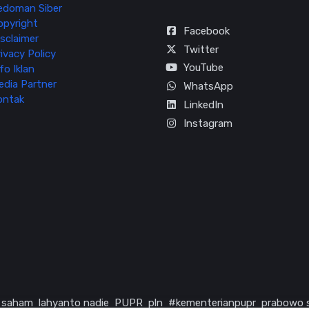
edoman Siber
opyright
Facebook
sclaimer
Twitter
ivacy Policy
YouTube
fo Iklan
edia Partner
WhatsApp
ontak
LinkedIn
Instagram
saham
lahyanto nadie
PUPR
pln
#kementerianpupr
prabowo 