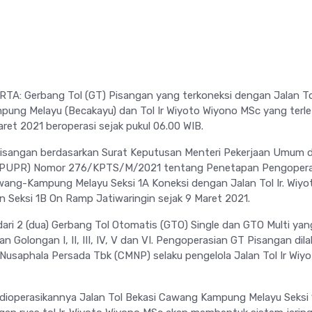
TA: Gerbang Tol (GT) Pisangan yang terkoneksi dengan Jalan To
ng Melayu (Becakayu) dan Tol Ir Wiyoto Wiyono MSc yang terle
maret 2021 beroperasi sejak pukul 06.00 WIB.
isangan berdasarkan Surat Keputusan Menteri Pekerjaan Umum 
(PUPR) Nomor 276/KPTS/M/2021 tentang Penetapan Pengopera
wang-Kampung Melayu Seksi 1A Koneksi dengan Jalan Tol Ir. Wiyo
n Seksi 1B On Ramp Jatiwaringin sejak 9 Maret 2021.
dari 2 (dua) Gerbang Tol Otomatis (GTO) Single dan GTO Multi yan
an Golongan I, II, III, IV, V dan VI. Pengoperasian GT Pisangan dil
 Nusaphala Persada Tbk (CMNP) selaku pengelola Jalan Tol Ir Wiy
 dioperasikannya Jalan Tol Bekasi Cawang Kampung Melayu Seksi