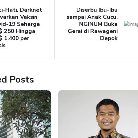
i-Hati, Darknet
Diserbu Ibu-Ibu
warkan Vaksin
sampai Anak Cucu,
vid-19 Seharga
NGINUM Buka
$ 250 Hingga
Gerai di Rawageni
 1.400 per
Depok
is
ed Posts