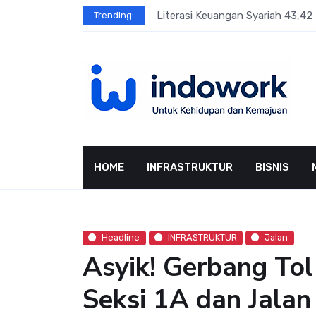
Skip
sar Terbesar
Literasi Keuangan Syariah 43,42 
Trending:
to
content
HOME
INFRASTRUKTUR
BISNIS
Headline
INFRASTRUKTUR
Jalan
Asyik! Gerbang Tol
Seksi 1A dan Jala