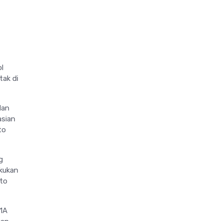
l
tak di
dan
sian
to
g
akukan
oto
 1A