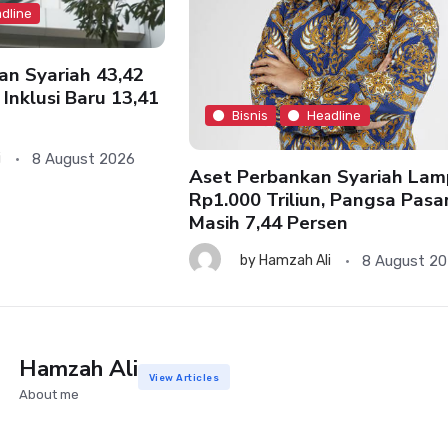
dline
an Syariah 43,42
 Inklusi Baru 13,41
Bisnis
Headline
8 August 2026
i
Aset Perbankan Syariah Lam
Rp1.000 Triliun, Pangsa Pasa
Masih 7,44 Persen
8 August 2
by
Hamzah Ali
Hamzah Ali
View Articles
About me