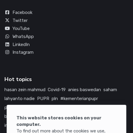
Facebook
Twitter
YouTube
WhatsApp
LinkedIn
Instagram
Hot topics
hasan zein mahmud
Covid-19
anies baswedan
saham
lahyanto nadie
PUPR
pln
#kementerianpupr
prabowo subianto
betawi
jokowi
hutama karya
indonesia
bumn
jasa marga
jtts
tol
china
amerika serikat
This website stores cookies on your
computer.
infrastruktur
To find out more about the cookies we use,