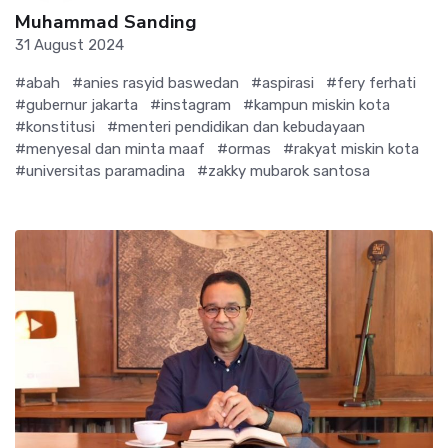
Muhammad Sanding
31 August 2024
#abah
#anies rasyid baswedan
#aspirasi
#fery ferhati
#gubernur jakarta
#instagram
#kampun miskin kota
#konstitusi
#menteri pendidikan dan kebudayaan
#menyesal dan minta maaf
#ormas
#rakyat miskin kota
#universitas paramadina
#zakky mubarok santosa