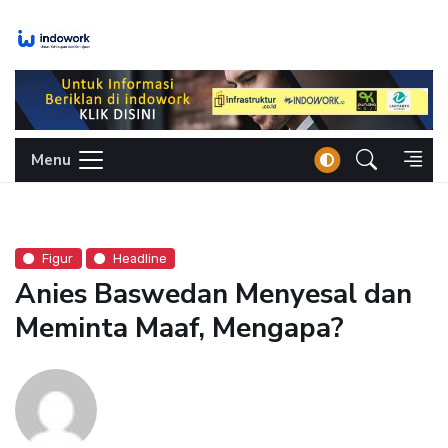
Skip
to
content
Menu
Figur
Headline
Anies Baswedan Menyesal dan
Meminta Maaf, Mengapa?