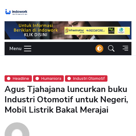
Skip
to
content
Menu
Headline
Humaniora
Industri Otomotif
Agus Tjahajana luncurkan buku
Industri Otomotif untuk Negeri,
Mobil Listrik Bakal Merajai