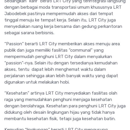
Sedangkan “karir” berati LRT City yang terintegrasi langsung
dengan berbagai moda transportasi umum khususnya LRT
Jabodebek pastinya mempermudah akses dari tempat
tinggal menuju ke tempat kerja. Selain itu, LRT City juga
menyediakan ruang kerja bersama dan gedung perkantoran
sebagai sarana berbisnis.
“Passion” berarti LRT City memberikan akses menuju area
publik dan juga memiliki fasilitas “communal” yang
mempermudah penghuni LRT City dalam menyalurkan
“passion”-nya. Selain itu dengan tersedianya kemudahan
akses, tentu dapat lebih menghemat waktu dalam
perjalanan sehingga akan lebih banyak waktu yang dapat
digunakan untuk melakukan hobi.
“Kesehatan” artinya LRT City menyediakan fasilitas olah
raga yang memudahkan penghuni menjaga kesehatan
dengan berolahraga. Kesehatan para penghuni LRT City juga
didukung oleh desain lingkungan hijau yang tidak hanya
membantu kesehatan fisik, tetapi juga kesehatan batin.
Kemudian “lingkungan” berarti LRT City mengusung