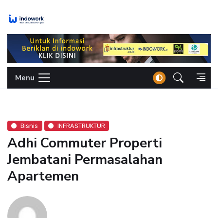
Skip
to
content
Menu
Bisnis
INFRASTRUKTUR
Adhi Commuter Properti
Jembatani Permasalahan
Apartemen