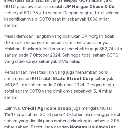
investasi multinasional yang melepas kepemilikannya di
GOTO pada awal bulan ini ialah
JP Morgan Chase & Co
sebanyak 502,75 juta saham. Dengan begitu, total volume
kepemilikannya di GOTO saat ini sebanyak 1,006 miliar
saham.
Meski demikian, langkah yang dilakukan JP Morgan tidak
diikuti oleh kebanyakan perusahaan investasi lainnya.
Malahan, Blackrock Inc tercatat membeli hingga 352,74 juta
saham pada 7 Oktober 2024. Sehingga total saham GOTO
yang didekapnya sebanyak 27,16 miliar.
Perusahaan investasi lain yang juga menambah porsi
sahamnya di GOTO ialah
State Street Corp
sebanyak
248,53 juta saham pada 7 Oktober 2024. Dengan begitu
total saham GOTO yang dimilikinya sebanyak 3,14 miliar
saham.
Lainnya,
Credit Agricole Group
juga mengakumulasi
116,17 juta saham GOTO pada 4 Oktober lalu sehingga total
saham yang dimiliki pada emiten teknologi ini sebesar 2,85
miliar saham. Begitu juga dengan
Nomura Holdings Inc