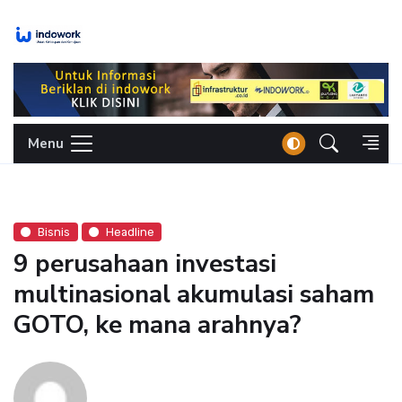
Skip
to
content
Menu
Bisnis
Headline
9 perusahaan investasi
multinasional akumulasi saham
GOTO, ke mana arahnya?