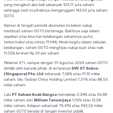
yang mengikuti aksi beli sebanyak 103,17 juta saham
sehingga saat ini pihaknya mengenggam 143,92 juta saham
GOTO.
Namun di tengah periode akumulasi ini belum cukup
membuat saham GOTO bertenaga. Buktinya saja dalam
sepekan atau lima hari belakangan sahamnya justru
terkontraksi atau minus 11,94%. Meski begitu dalam sebulan
belakangan, saham GOTO menghijau cukup kuat atau naik
11,32% ke level Rp 59 per saham.
Melansir RTI, sampai dengan 31 Agustus 2024 saham GOTO
dimiliki oleh banyak pihak, di antaranya
SVE GT Subco
(SIngapore) Pte. Ltd
sebanyak 7,58% atau 91,10 miliar
saham, lalu Taobao China Holding Limited 7,37% atau 88,53
miliar saham.
Lalu
PT Saham Anak Bangsa
mendekap 2,24% atau 26,88
miliar saham dan
William Tanuwijaya
1,05% atau 12,58
miliar saham. Adapun sebanyak 78,41% atau 942,02 miliar
saham GOTO berada di tangan investor publik.