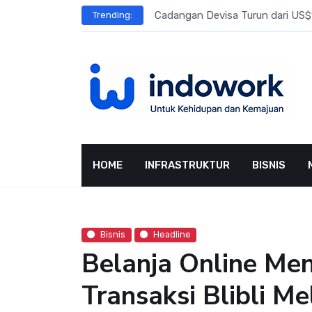
Skip
l Meningkat
Cadangan Devisa Turun dari US$15
Trending:
to
content
HOME
INFRASTRUKTUR
BISNIS
Bisnis
Headline
Belanja Online Me
Transaksi Blibli Me