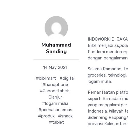
INDOWORK.ID, JAKART
Muhammad
Blibli menjadi
suppor
Sanding
Pandemi mendorong
dengan pengalaman 
14 May 2021
Selama Ramadan, terj
groceries, teknolog
#biblimart
#digital
logam mulia.
#handphone
#Jabodetabek-
Pemanfaatan platfo
Cianjur
seperti Ramadan mula
#logam mulia
yang mengalami per
#perhiasan emas
Indonesia. Wilayah t
#produk
#snack
Sidenreng Rappang/R
#tablet
provinsi Kalimantan 