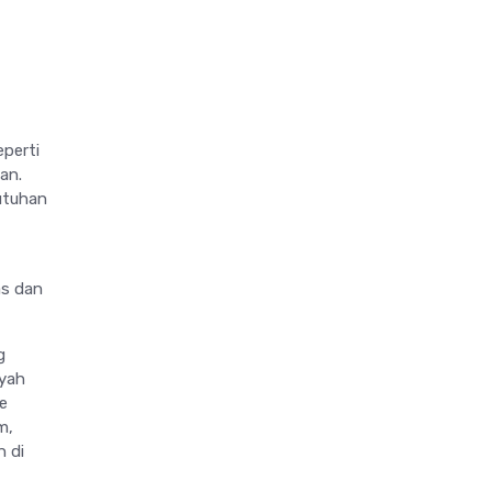
eperti
an.
utuhan
as dan
g
ayah
e
m,
n di