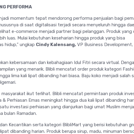
NG PERFORMA
njadi momentum tepat mendorong performa penjualan bagi pem
. Khususnya di saat digitalisasi terjadi secara menyeluruh hingga da
i melihat e-commerce menjadi partner bagi pelanggan. Produk yang d
lebih luas. Mulai kebutuhan keseharian hingga produk yang bisa
as hidup,” ungkap
Cindy Kalensang,
VP Business Development, B
kan kebersamaan dan kebahagiaan Idul Fitri secara virtual. Deng
pilan yang menarik. Blibli mencatat order produk kategori Fash
gga lima kali lipat dibanding hari biasa. Baju koko menjadi salah 
igemari.
asyarakat ikut terlihat. Blibli mencatat permintaan produk inves
 & Perhiasan Emas meningkat hingga dua kali lipat dibanding hari
satu investasi perhiasan yang dianjurkan bagi umat Muslim menja
ma bulan Ramadan.
an Kecantikan serta kategori BlibliMart yang berisi kebutuhan gr
 lipat dibanding harian. Produk berupa sirup, madu, minuman bers