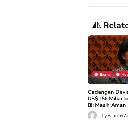
Relat
Bisnis
Hea
Bisnis
Headline
Cadangan Devis
US$156 Miliar k
BI: Masih Aman
SK: Ekonomi RI Tetap Tahan
nting meski Risiko Global
by
Hamzah Al
ningkat