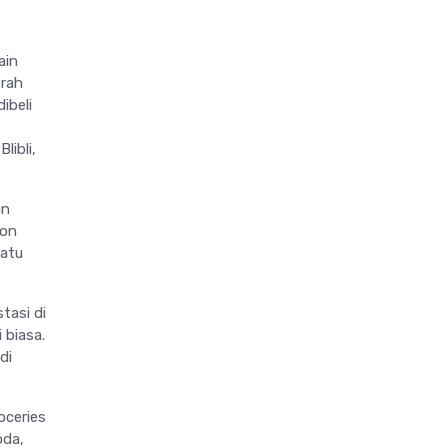
ain
erah
ibeli
libli,
an
ion
satu
tasi di
 biasa.
di
oceries
oda,