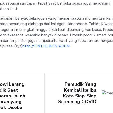
nack sebagai santapan tepat saat berbuka puasa juga mengalami
taan kuat.
keseharian, banyak pelanggan yang memanfaatkan momentum Ra
arang penunjang olahraga dari kategori Handphone, Tablet & Wear
egori ini meningkat hingga 2 kali lipat dibanding hari biasa. Prod
dan aksesoris wearable banyak dipesan. Produk-produk smart h
 dan air purifier juga menjadi alternatif yang tepat untuk menjad
 puasa. (sya)
http://FINTECHNESIA.COM
kowi Larang
Pemudik Yang
dik Saat
Kembali ke Ibu
aran, Inilah
Kota Siap-Siap
uran yang
Screening COVID
yak Dicoba