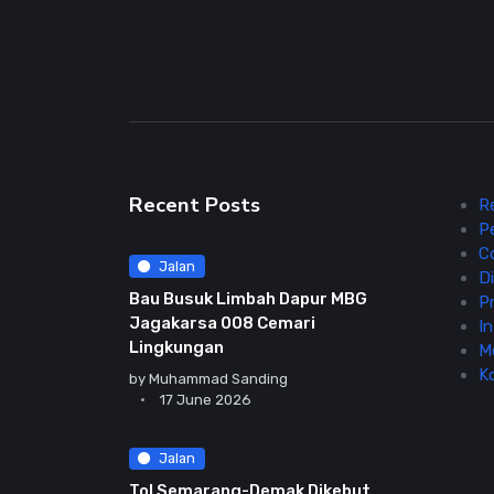
Recent Posts
R
P
C
Jalan
Di
Bau Busuk Limbah Dapur MBG
Pr
Jagakarsa 008 Cemari
In
Lingkungan
M
K
by
Muhammad Sanding
17 June 2026
Jalan
Tol Semarang-Demak Dikebut,