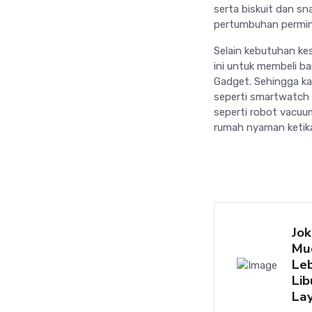
serta biskuit dan s
pertumbuhan permin
Selain kebutuhan 
ini untuk membeli b
Gadget. Sehingga kat
seperti smartwatch 
seperti robot vacuum
rumah nyaman ketika
Jo
Mu
Leb
Lib
La