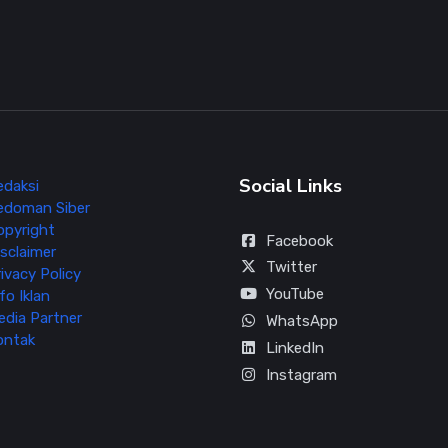
Social Links
edaksi
edoman Siber
opyright
Facebook
sclaimer
Twitter
ivacy Policy
YouTube
fo Iklan
edia Partner
WhatsApp
ontak
LinkedIn
Instagram