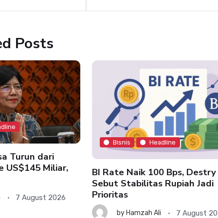
ed Posts
dline
Bisnis
Headline
a Turun dari
e US$145 Miliar,
BI Rate Naik 100 Bps, Destry
Sebut Stabilitas Rupiah Jadi
Prioritas
7 August 2026
i
7 August 2
by
Hamzah Ali