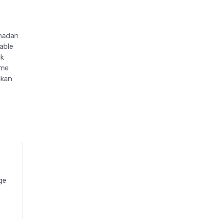
madan
able
uk
ome
ikan