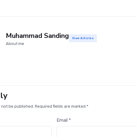
Muhammad Sanding
View Articles
About me
ly
l not be published. Required fields are marked *
Email *