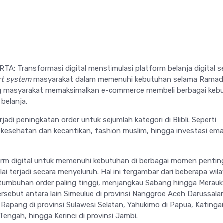
A: Transformasi digital menstimulasi platform belanja digital s
t system
masyarakat dalam memenuhi kebutuhan selama Ramad
 masyarakat memaksimalkan e-commerce membeli berbagai keb
belanja.
adi peningkatan order untuk sejumlah kategori di Blibli. Seperti
i, kesehatan dan kecantikan, fashion muslim, hingga investasi em
rm digital untuk memenuhi kebutuhan di berbagai momen pentin
i terjadi secara menyeluruh. Hal ini tergambar dari beberapa wil
tumbuhan order paling tinggi, menjangkau Sabang hingga Merauk
ersebut antara lain Simeulue di provinsi Nanggroe Aceh Darussala
apang di provinsi Sulawesi Selatan, Yahukimo di Papua, Katinga
Tengah, hingga Kerinci di provinsi Jambi.