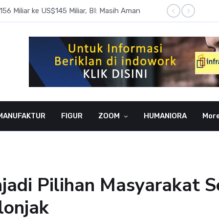
6 Miliar ke US$145 Miliar, BI: Masih Aman
BI Rate
MANUFAKTUR
FIGUR
ZOOM
HUMANIORA
Mor
njadi Pilihan Masyarakat
lonjak