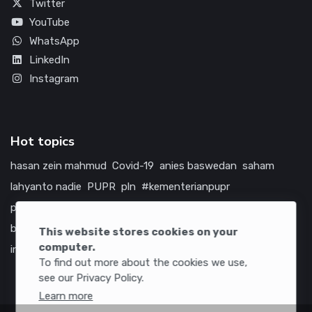
Twitter
YouTube
WhatsApp
LinkedIn
Instagram
Hot topics
hasan zein mahmud
Covid-19
anies baswedan
saham
lahyanto nadie
PUPR
pln
#kementerianpupr
prabowo subianto
betawi
jokowi
hutama karya
indonesia
bumn
jasa marga
jtts
tol
china
amerika serikat
This website stores cookies on your
computer.
infrastruktur
To find out more about the cookies we use,
see our Privacy Policy.
Learn more